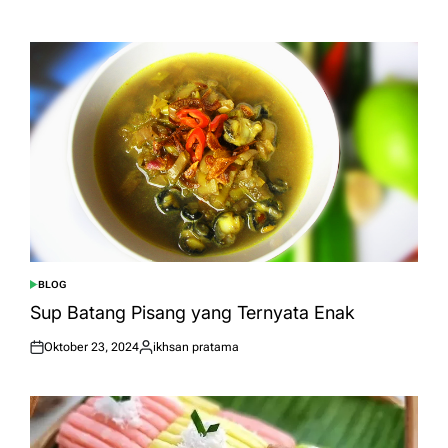
Posted
Posted
on
by
BLOG
POSTED
IN
Sup Batang Pisang yang Ternyata Enak
Oktober 23, 2024
ikhsan pratama
Posted
Posted
on
by