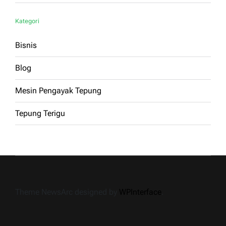
Kategori
Bisnis
Blog
Mesin Pengayak Tepung
Tepung Terigu
Theme NewsArc designed by
WPInterface
.