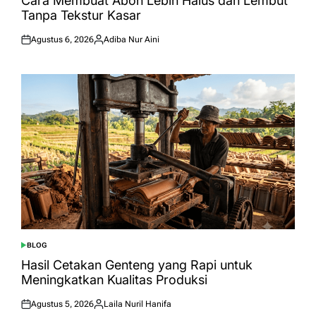
Cara Membuat Abon Lebih Halus dan Lembut
Tanpa Tekstur Kasar
Agustus 6, 2026
Adiba Nur Aini
Posted
Posted
on
by
BLOG
POSTED
IN
Hasil Cetakan Genteng yang Rapi untuk
Meningkatkan Kualitas Produksi
Agustus 5, 2026
Laila Nuril Hanifa
Posted
Posted