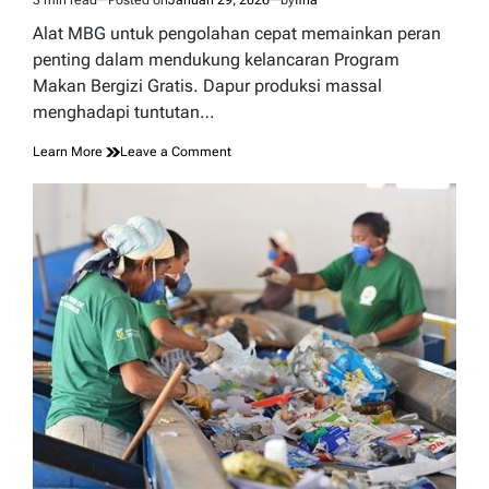
Estimated
read
Alat MBG untuk pengolahan cepat memainkan peran
time
penting dalam mendukung kelancaran Program
Makan Bergizi Gratis. Dapur produksi massal
menghadapi tuntutan…
on
Learn More
Leave a Comment
Alat
MBG
untuk
Pengolahan
Cepat