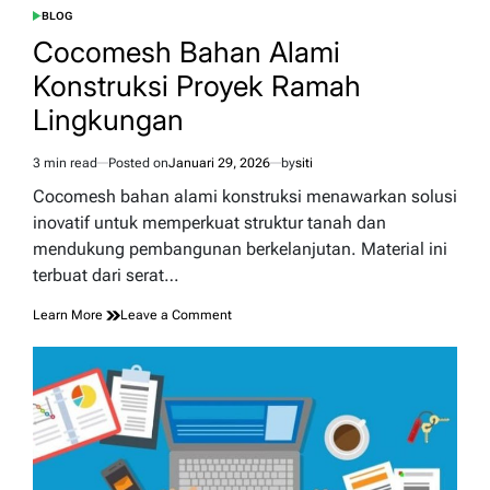
BLOG
POSTED
IN
Cocomesh Bahan Alami
Konstruksi Proyek Ramah
Lingkungan
3 min read
Posted on
Januari 29, 2026
by
siti
Estimated
read
Cocomesh bahan alami konstruksi menawarkan solusi
time
inovatif untuk memperkuat struktur tanah dan
mendukung pembangunan berkelanjutan. Material ini
terbuat dari serat…
on
Learn More
Leave a Comment
Cocomesh
Bahan
Alami
Konstruksi
Proyek
Ramah
Lingkungan