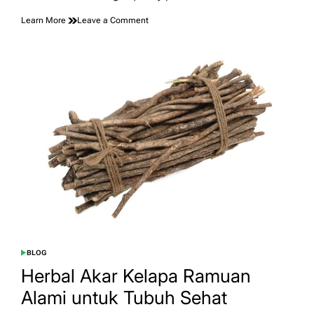
on
Learn More
Leave a Comment
Premium
Coconut
Charcoal
Wholesale
Supplier
BLOG
POSTED
IN
Herbal Akar Kelapa Ramuan
Alami untuk Tubuh Sehat