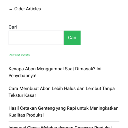
Dryer
Biji
Navigasi
←
Older Articles
Bijian
pos
Solusi
Pengeringan
Cari
Modern
Pascapanen
Cari
Recent Posts
Kenapa Abon Menggumpal Saat Dimasak? Ini
Penyebabnya!
Cara Membuat Abon Lebih Halus dan Lembut Tanpa
Tekstur Kasar
Hasil Cetakan Genteng yang Rapi untuk Meningkatkan
Kualitas Produksi
Integrasi Check Weigher dengan Conveyor Produksi