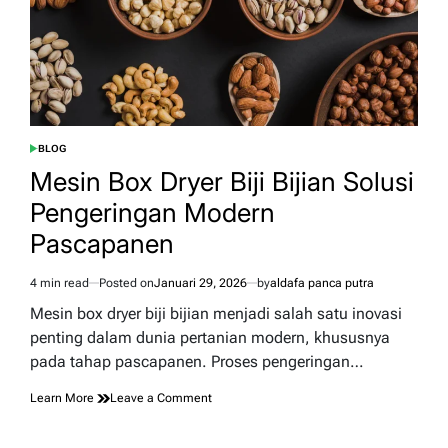
BLOG
POSTED
IN
Mesin Box Dryer Biji Bijian Solusi
Pengeringan Modern
Pascapanen
4 min read
Posted on
Januari 29, 2026
by
aldafa panca putra
Estimated
read
Mesin box dryer biji bijian menjadi salah satu inovasi
time
penting dalam dunia pertanian modern, khususnya
pada tahap pascapanen. Proses pengeringan…
on
Learn More
Leave a Comment
Mesin
Box