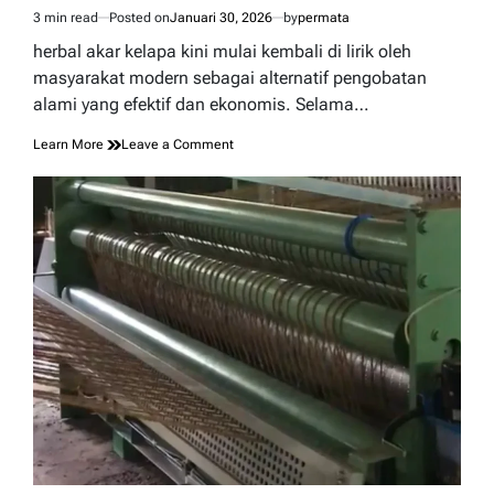
3 min read
Posted on
Januari 30, 2026
by
permata
Estimated
read
herbal akar kelapa kini mulai kembali di lirik oleh
time
masyarakat modern sebagai alternatif pengobatan
alami yang efektif dan ekonomis. Selama…
on
Learn More
Leave a Comment
Herbal
Akar
Kelapa
Ramuan
Alami
untuk
Tubuh
Sehat