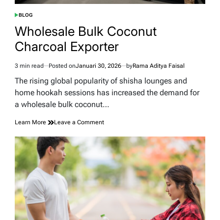
BLOG
POSTED
IN
Wholesale Bulk Coconut
Charcoal Exporter
3 min read
Posted on
Januari 30, 2026
by
Rama Aditya Faisal
Estimated
read
The rising global popularity of shisha lounges and
time
home hookah sessions has increased the demand for
a wholesale bulk coconut…
on
Learn More
Leave a Comment
Wholesale
Bulk
Coconut
Charcoal
Exporter