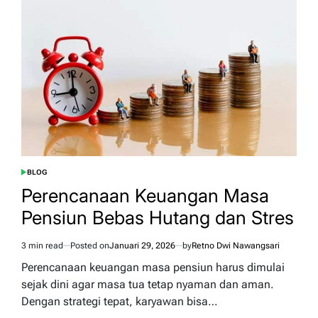
BLOG
POSTED
IN
Perencanaan Keuangan Masa
Pensiun Bebas Hutang dan Stres
3 min read
Posted on
Januari 29, 2026
by
Retno Dwi Nawangsari
Estimated
read
Perencanaan keuangan masa pensiun harus dimulai
time
sejak dini agar masa tua tetap nyaman dan aman.
Dengan strategi tepat, karyawan bisa…