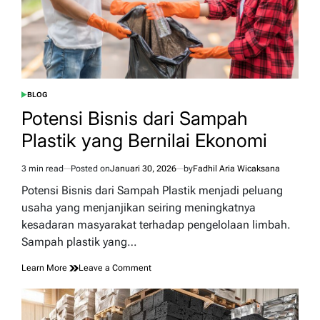
BLOG
POSTED
IN
Potensi Bisnis dari Sampah
Plastik yang Bernilai Ekonomi
3 min read
Posted on
Januari 30, 2026
by
Fadhil Aria Wicaksana
Estimated
read
Potensi Bisnis dari Sampah Plastik menjadi peluang
time
usaha yang menjanjikan seiring meningkatnya
kesadaran masyarakat terhadap pengelolaan limbah.
Sampah plastik yang…
on
Learn More
Leave a Comment
Potensi
Bisnis
dari
Sampah