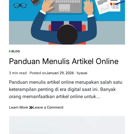
BLOG
POSTED
IN
Panduan Menulis Artikel Online
3 min read
Posted on
Januari 29, 2026
by
susi
Estimated
read
Panduan menulis artikel online merupakan salah satu
time
keterampilan penting di era digital saat ini. Banyak
orang memanfaatkan artikel online untuk…
on
Learn More
Leave a Comment
Panduan
Menulis
Artikel
Online