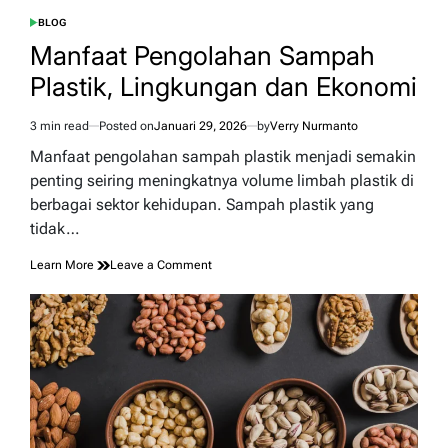
BLOG
POSTED
IN
Manfaat Pengolahan Sampah
Plastik, Lingkungan dan Ekonomi
3 min read
Posted on
Januari 29, 2026
by
Verry Nurmanto
Estimated
read
Manfaat pengolahan sampah plastik menjadi semakin
time
penting seiring meningkatnya volume limbah plastik di
berbagai sektor kehidupan. Sampah plastik yang
tidak…
on
Learn More
Leave a Comment
Manfaat
Pengolahan
Sampah
Plastik,
Lingkungan
dan
Ekonomi