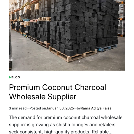
Plastik
yang
Bernilai
Ekonomi
BLOG
POSTED
IN
Premium Coconut Charcoal
Wholesale Supplier
3 min read
Posted on
Januari 30, 2026
by
Rama Aditya Faisal
Estimated
read
The demand for premium coconut charcoal wholesale
time
supplier is growing as shisha lounges and retailers
seek consistent, high-quality products. Reliable…