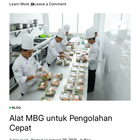
on
Learn More
Leave a Comment
Perencanaan
Keuangan
Masa
Pensiun
Bebas
Hutang
dan
Stres
BLOG
POSTED
IN
Alat MBG untuk Pengolahan
Cepat
3 min read
Posted on
Januari 29, 2026
by
fina