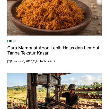
BLOG
POSTED
IN
Cara Membuat Abon Lebih Halus dan Lembut
Tanpa Tekstur Kasar
Agustus 6, 2026
Adiba Nur Aini
Posted
Posted
on
by