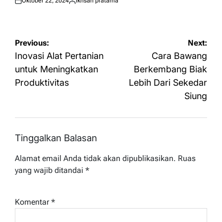
Oktober 22, 2024
ikhsan pratama
Posted
Posted
on
by
Navigasi
Previous:
Next:
pos
Inovasi Alat Pertanian
Cara Bawang
untuk Meningkatkan
Berkembang Biak
Produktivitas
Lebih Dari Sekedar
Siung
Tinggalkan Balasan
Alamat email Anda tidak akan dipublikasikan.
Ruas
yang wajib ditandai
*
Komentar
*