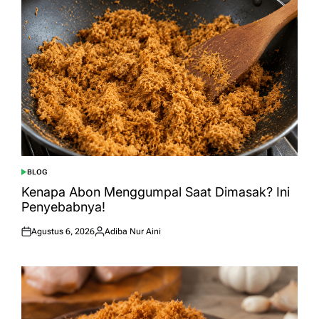
BLOG
POSTED
IN
Kenapa Abon Menggumpal Saat Dimasak? Ini
Penyebabnya!
Agustus 6, 2026
Adiba Nur Aini
Posted
Posted
on
by