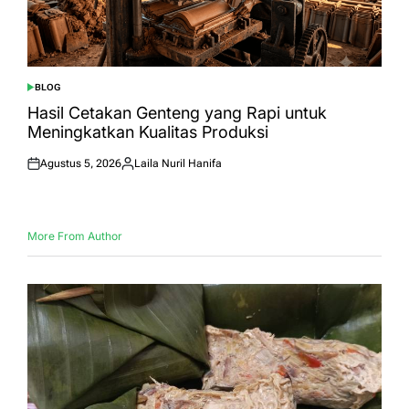
BLOG
POSTED
IN
Hasil Cetakan Genteng yang Rapi untuk
Meningkatkan Kualitas Produksi
Agustus 5, 2026
Laila Nuril Hanifa
Posted
Posted
on
by
More From Author