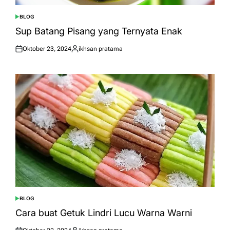
BLOG
POSTED
IN
Sup Batang Pisang yang Ternyata Enak
Oktober 23, 2024
ikhsan pratama
Posted
Posted
on
by
BLOG
POSTED
IN
Cara buat Getuk Lindri Lucu Warna Warni