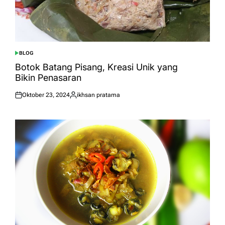
BLOG
POSTED
IN
Botok Batang Pisang, Kreasi Unik yang
Bikin Penasaran
Oktober 23, 2024
ikhsan pratama
Posted
Posted
on
by