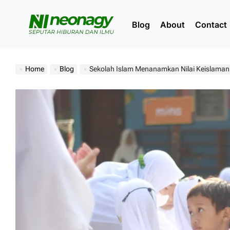
Skip
to
Blog
About
Contact
content
Neonagy
Home
Blog
Sekolah Islam Menanamkan Nilai Keislaman