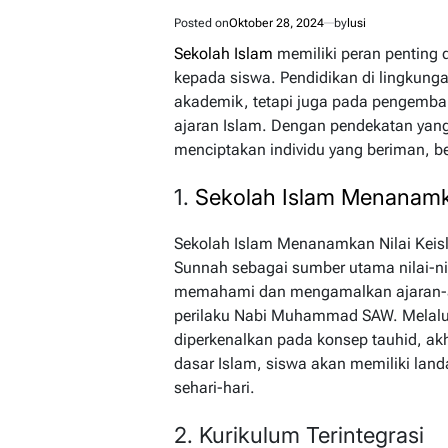
Posted on
Oktober 28, 2024
by
lusi
Sekolah Islam
memiliki peran penting 
kepada siswa. Pendidikan di lingkunga
akademik, tetapi juga pada pengemba
ajaran Islam. Dengan pendekatan yang 
menciptakan individu yang beriman, b
1.
Sekolah Islam Menanamka
Sekolah Islam Menanamkan Nilai Keis
Sunnah sebagai sumber utama nilai-nil
memahami dan mengamalkan ajaran-aj
perilaku Nabi Muhammad SAW. Melalui
diperkenalkan pada konsep tauhid, a
dasar Islam, siswa akan memiliki lan
sehari-hari.
2. Kurikulum Terintegrasi