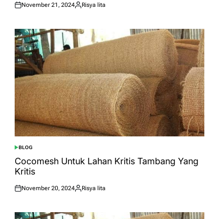
November 21, 2024
Risya lita
Posted
Posted
on
by
BLOG
POSTED
IN
Cocomesh Untuk Lahan Kritis Tambang Yang
Kritis
November 20, 2024
Risya lita
Posted
Posted
on
by