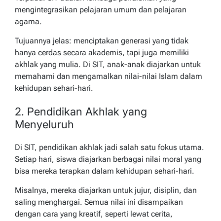
mengintegrasikan pelajaran umum dan pelajaran
agama.
Tujuannya jelas: menciptakan generasi yang tidak
hanya cerdas secara akademis, tapi juga memiliki
akhlak yang mulia. Di SIT, anak-anak diajarkan untuk
memahami dan mengamalkan nilai-nilai Islam dalam
kehidupan sehari-hari.
2. Pendidikan Akhlak yang
Menyeluruh
Di SIT, pendidikan akhlak jadi salah satu fokus utama.
Setiap hari, siswa diajarkan berbagai nilai moral yang
bisa mereka terapkan dalam kehidupan sehari-hari.
Misalnya, mereka diajarkan untuk jujur, disiplin, dan
saling menghargai. Semua nilai ini disampaikan
dengan cara yang kreatif, seperti lewat cerita,