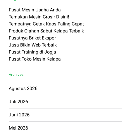
Pusat Mesin Usaha Anda
Temukan Mesin Grosir Disini!
Tempatnya Cetak Kaos Paling Cepat
Produk Olahan Sabut Kelapa Terbaik
Pusatnya Briket Ekspor
Jasa Bikin Web Terbaik
Pusat Training di Jogja
Pusat Toko Mesin Kelapa
Archives
Agustus 2026
Juli 2026
Juni 2026
Mei 2026