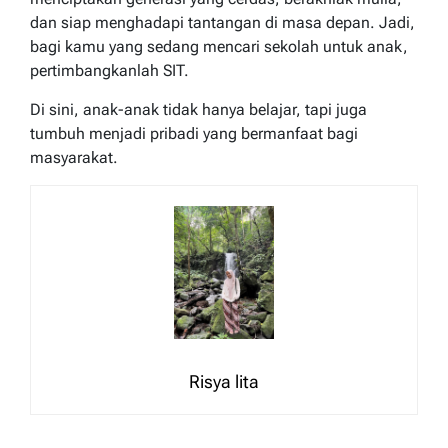
dan siap menghadapi tantangan di masa depan. Jadi,
bagi kamu yang sedang mencari sekolah untuk anak,
pertimbangkanlah SIT.
Di sini, anak-anak tidak hanya belajar, tapi juga
tumbuh menjadi pribadi yang bermanfaat bagi
masyarakat.
Risya lita