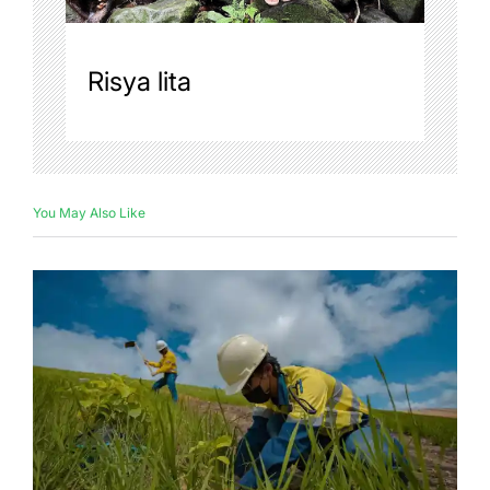
Risya lita
You May Also Like