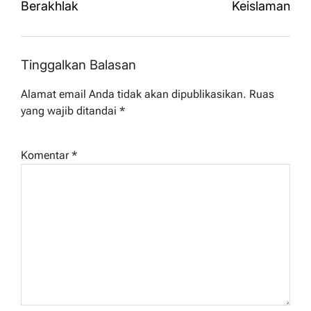
Berakhlak
Keislaman
Tinggalkan Balasan
Alamat email Anda tidak akan dipublikasikan.
Ruas
yang wajib ditandai
*
Komentar
*