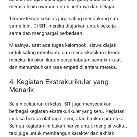
merasa lebih nyaman untuk bertanya dan belajar.
Teman-teman sekelas juga saling mendukung satu
sama lain. Di SIT, mereka diajarkan untuk bekerja
sama dan menghargai perbedaan.
Misalnya, saat ada tugas kelompok, siswa diajak
untuk saling membantu dan mendiskusikan ide-ide
mereka. Ini bikin ikatan persahabatan semakin kuat
dan menumbuhkan rasa empati di antara mereka.
4. Kegiatan Ekstrakurikuler yang
Menarik
Selain pelajaran di kelas, SIT juga menyediakan
berbagai kegiatan ekstrakurikuler yang seru. Kegiatan
ini bisa berupa olahraga, seni, atau bahkan pramuka.
Semua kegiatan ini bukan hanya untuk mengisi waktu,
tapi juga untuk membangun karakter dan akhlak