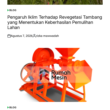
BLOG
POSTED
IN
Pengaruh Iklim Terhadap Revegetasi Tambang
yang Menentukan Keberhasilan Pemulihan
Lahan
Agustus 7, 2026
rizka mawwadah
Posted
Posted
on
by
BLOG
POSTED