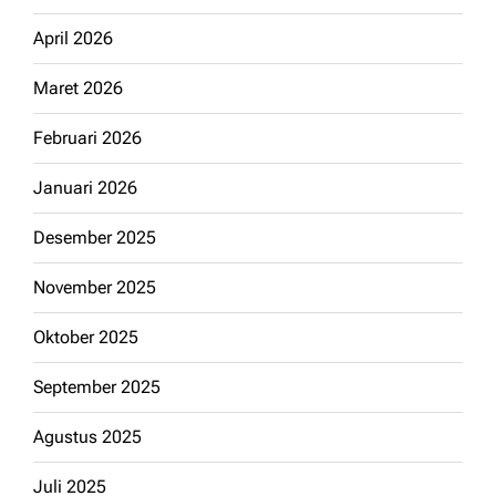
April 2026
Maret 2026
Februari 2026
Januari 2026
Desember 2025
November 2025
Oktober 2025
September 2025
Agustus 2025
Juli 2025