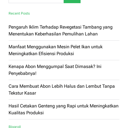
Recent Posts
Pengaruh Iklim Terhadap Revegetasi Tambang yang
Menentukan Keberhasilan Pemulihan Lahan
Manfaat Menggunakan Mesin Pelet Ikan untuk
Meningkatkan Efisiensi Produksi
Kenapa Abon Menggumpal Saat Dimasak? Ini
Penyebabnya!
Cara Membuat Abon Lebih Halus dan Lembut Tanpa
Tekstur Kasar
Hasil Cetakan Genteng yang Rapi untuk Meningkatkan
Kualitas Produksi
Blogroll