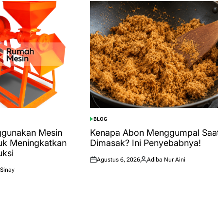
BLOG
POSTED
IN
ggunakan Mesin
Kenapa Abon Menggumpal Saa
tuk Meningkatkan
Dimasak? Ini Penyebabnya!
uksi
Agustus 6, 2026
Adiba Nur Aini
Posted
Posted
Sinay
on
by
sted