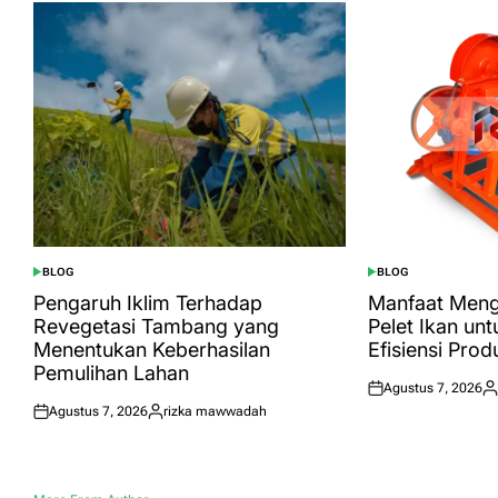
BLOG
BLOG
POSTED
POSTED
IN
IN
Pengaruh Iklim Terhadap
Manfaat Men
Revegetasi Tambang yang
Pelet Ikan un
Menentukan Keberhasilan
Efisiensi Prod
Pemulihan Lahan
Agustus 7, 2026
Posted
Po
Agustus 7, 2026
rizka mawwadah
on
by
Posted
Posted
on
by