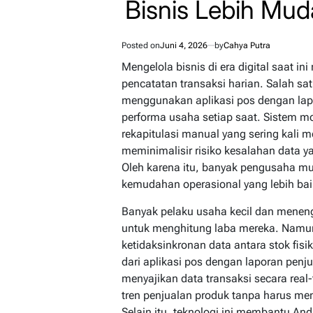
Bisnis Lebih Mu
Posted on
Juni 4, 2026
by
Cahya Putra
Mengelola bisnis di era digital saat in
pencatatan transaksi harian. Salah sat
menggunakan aplikasi pos dengan la
performa usaha setiap saat. Sistem mo
rekapitulasi manual yang sering kali 
meminimalisir risiko kesalahan data y
Oleh karena itu, banyak pengusaha mul
kemudahan operasional yang lebih bai
Banyak pelaku usaha kecil dan menen
untuk menghitung laba mereka. Namun
ketidaksinkronan data antara stok fi
dari aplikasi pos dengan laporan pe
menyajikan data transaksi secara real
tren penjualan produk tanpa harus me
Selain itu, teknologi ini membantu An