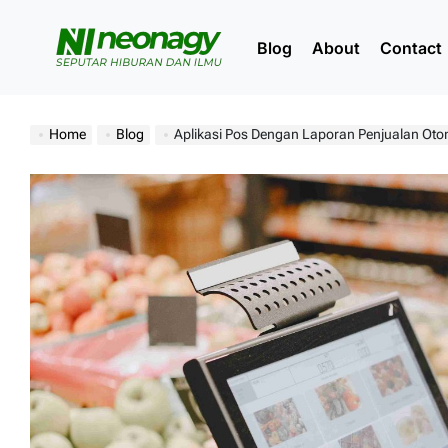
Skip
to
Blog
About
Contact
content
Neonagy
Home
Blog
Aplikasi Pos Dengan Laporan Penjualan Otomatis Un