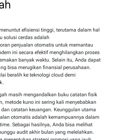
dah
i menuntut efisiensi tinggi, terutama dalam hal
u solusi cerdas adalah
poran penjualan otomatis untuk memantau
dern ini secara efektif menghilangkan proses
memakan banyak waktu. Selain itu, Anda dapat
ang bisa merugikan finansial perusahaan.
ai beralih ke teknologi cloud demi
k.
gah masih mengandalkan buku catatan fisik
, metode kuno ini sering kali menyebabkan
sik dan catatan keuangan. Keunggulan utama
njualan otomatis adalah kemampuannya dalam
-time. Sebagai hasilnya, Anda bisa melihat
nunggu audit akhir bulan yang melelahkan.
da menentukan strategi promosi yang jauh