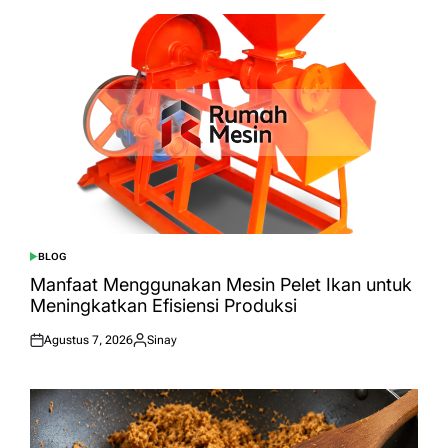
BLOG
POSTED
IN
Manfaat Menggunakan Mesin Pelet Ikan untuk
Meningkatkan Efisiensi Produksi
Agustus 7, 2026
Sinay
Posted
Posted
on
by