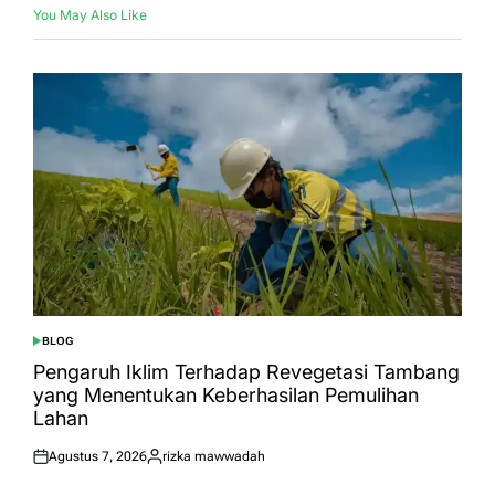
You May Also Like
BLOG
POSTED
IN
Pengaruh Iklim Terhadap Revegetasi Tambang
yang Menentukan Keberhasilan Pemulihan
Lahan
Agustus 7, 2026
rizka mawwadah
Posted
Posted
on
by