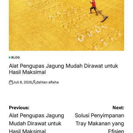
BLOG
POSTED
IN
Alat Pengupas Jagung Mudah Dirawat untuk
Hasil Maksimal
Juli 8, 2026
dahlan aflaha
Posted
Posted
on
by
Navigasi
Previous:
Next:
pos
Alat Pengupas Jagung
Solusi Penyimpanan
Mudah Dirawat untuk
Tray Makanan yang
Hasil Maksimal
Efisien