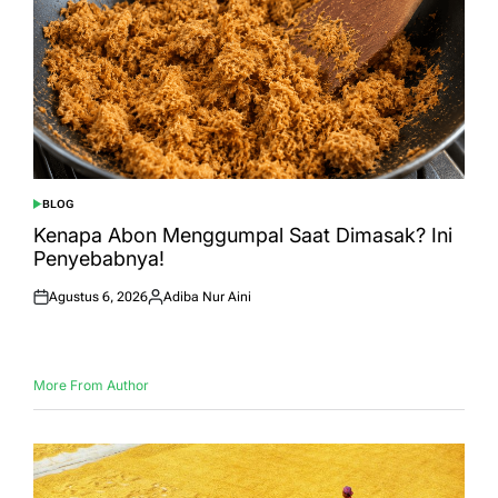
BLOG
POSTED
IN
Kenapa Abon Menggumpal Saat Dimasak? Ini
Penyebabnya!
Agustus 6, 2026
Adiba Nur Aini
Posted
Posted
on
by
More From Author