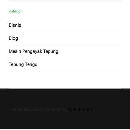
Kategori
Bisnis
Blog
Mesin Pengayak Tepung
Tepung Terigu
Theme NewsArc designed by
WPInterface
.