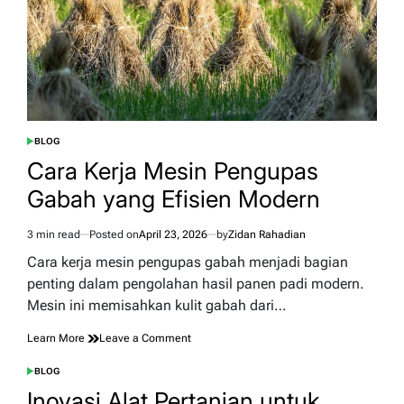
BLOG
POSTED
IN
Cara Kerja Mesin Pengupas
Gabah yang Efisien Modern
3 min read
Posted on
April 23, 2026
by
Zidan Rahadian
Estimated
read
Cara kerja mesin pengupas gabah menjadi bagian
time
penting dalam pengolahan hasil panen padi modern.
Mesin ini memisahkan kulit gabah dari…
on
Learn More
Leave a Comment
Cara
Kerja
BLOG
POSTED
Mesin
IN
Inovasi Alat Pertanian untuk
Pengupas