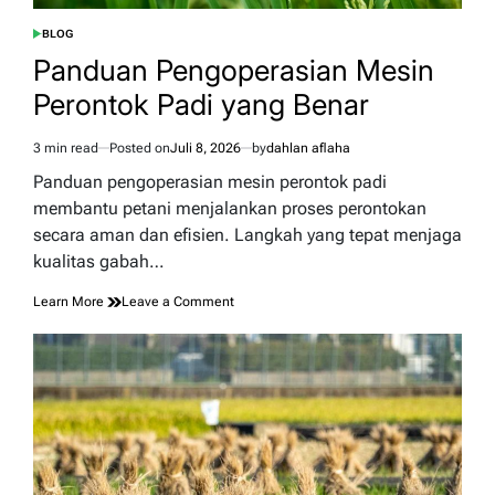
BLOG
POSTED
IN
Panduan Pengoperasian Mesin
Perontok Padi yang Benar
3 min read
Posted on
Juli 8, 2026
by
dahlan aflaha
Estimated
read
Panduan pengoperasian mesin perontok padi
time
membantu petani menjalankan proses perontokan
secara aman dan efisien. Langkah yang tepat menjaga
kualitas gabah…
on
Learn More
Leave a Comment
Panduan
Pengoperasian
Mesin
Perontok
Padi
yang
Benar