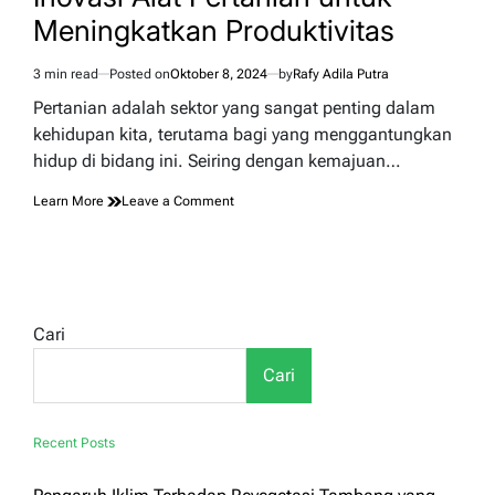
Gabah
Meningkatkan Produktivitas
yang
Efisien
3 min read
Posted on
Oktober 8, 2024
by
Rafy Adila Putra
Modern
Estimated
read
Pertanian adalah sektor yang sangat penting dalam
time
kehidupan kita, terutama bagi yang menggantungkan
hidup di bidang ini. Seiring dengan kemajuan…
on
Learn More
Leave a Comment
Inovasi
Alat
Pertanian
untuk
Meningkatkan
Produktivitas
Cari
Cari
Recent Posts