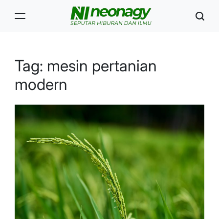
Skip
to
content
Neonagy
Tag:
mesin pertanian
modern