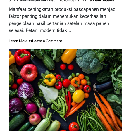
3 min read
Posted on
Maret 4, 2026
by
Alan Ramadhani Setiawan
Estimated
read
Manfaat peningkatan produksi pascapanen menjadi
time
faktor penting dalam menentukan keberhasilan
pengelolaan hasil pertanian setelah masa panen
selesai. Petani modern tidak…
on
Learn More
Leave a Comment
Manfaat
Peningkatan
Produksi
Pascapanen
bagi
Efisiensi
Usaha