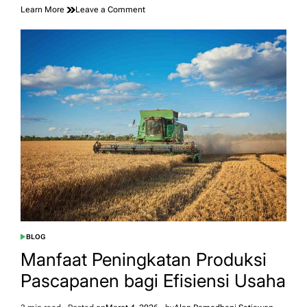
on
Learn More
Leave a Comment
BLOG
POSTED
IN
Manfaat Peningkatan Produksi
Pascapanen bagi Efisiensi Usaha