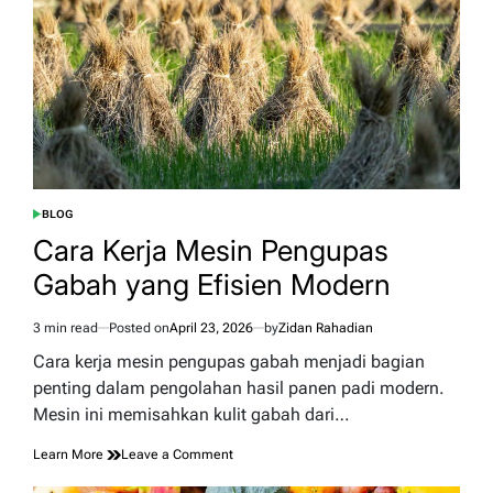
BLOG
POSTED
IN
Cara Kerja Mesin Pengupas
Gabah yang Efisien Modern
3 min read
Posted on
April 23, 2026
by
Zidan Rahadian
Estimated
read
Cara kerja mesin pengupas gabah menjadi bagian
time
penting dalam pengolahan hasil panen padi modern.
Mesin ini memisahkan kulit gabah dari…
on
Learn More
Leave a Comment
Cara
Kerja