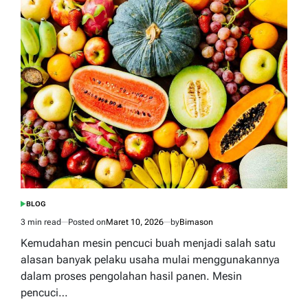
Mesin
Pengupas
Gabah
yang
Efisien
Modern
BLOG
POSTED
IN
3 min read
Posted on
Maret 10, 2026
by
Bimason
Estimated
read
Kemudahan mesin pencuci buah menjadi salah satu
time
alasan banyak pelaku usaha mulai menggunakannya
dalam proses pengolahan hasil panen. Mesin
pencuci…