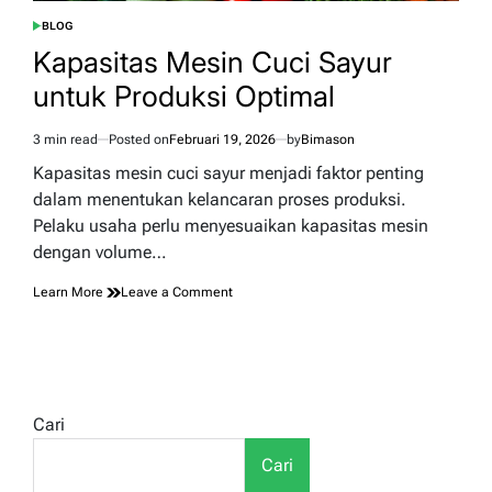
BLOG
POSTED
IN
Kapasitas Mesin Cuci Sayur
untuk Produksi Optimal
3 min read
Posted on
Februari 19, 2026
by
Bimason
Estimated
read
Kapasitas mesin cuci sayur menjadi faktor penting
time
dalam menentukan kelancaran proses produksi.
Pelaku usaha perlu menyesuaikan kapasitas mesin
dengan volume…
on
Learn More
Leave a Comment
Kapasitas
Mesin
Cuci
Sayur
untuk
Produksi
Cari
Optimal
Cari