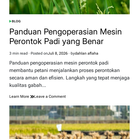
BLOG
POSTED
IN
Panduan Pengoperasian Mesin
Perontok Padi yang Benar
3 min read
Posted on
Juli 8, 2026
by
dahlan aflaha
Estimated
read
Panduan pengoperasian mesin perontok padi
time
membantu petani menjalankan proses perontokan
secara aman dan efisien. Langkah yang tepat menjaga
kualitas gabah…
on
Learn More
Leave a Comment
Panduan
Pengoperasian
Mesin
Perontok
Padi
yang
Benar