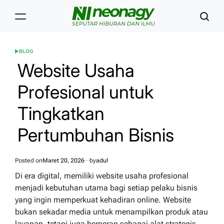
Skip
to
content
Neonagy
BLOG
POSTED
IN
Website Usaha
Profesional untuk
Tingkatkan
Pertumbuhan Bisnis
Posted on
Maret 20, 2026
by
adul
Di era digital, memiliki website usaha profesional
menjadi kebutuhan utama bagi setiap pelaku bisnis
yang ingin memperkuat kehadiran online. Website
bukan sekadar media untuk menampilkan produk atau
layanan, tetapi juga berperan sebagai alat strategis