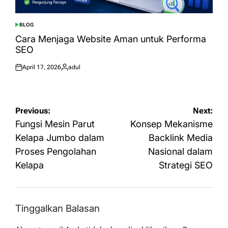
BLOG
POSTED
IN
Cara Menjaga Website Aman untuk Performa
SEO
April 17, 2026
adul
Posted
Posted
on
by
Navigasi
Previous:
Next:
pos
Fungsi Mesin Parut
Konsep Mekanisme
Kelapa Jumbo dalam
Backlink Media
Proses Pengolahan
Nasional dalam
Kelapa
Strategi SEO
Tinggalkan Balasan