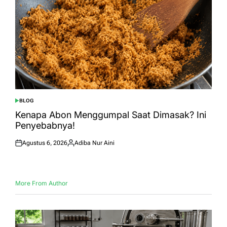
BLOG
POSTED
IN
Kenapa Abon Menggumpal Saat Dimasak? Ini
Penyebabnya!
Agustus 6, 2026
Adiba Nur Aini
Posted
Posted
on
by
More From Author