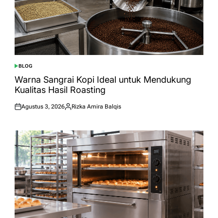
BLOG
POSTED
IN
Warna Sangrai Kopi Ideal untuk Mendukung
Kualitas Hasil Roasting
Agustus 3, 2026
Rizka Amira Balqis
Posted
Posted
on
by