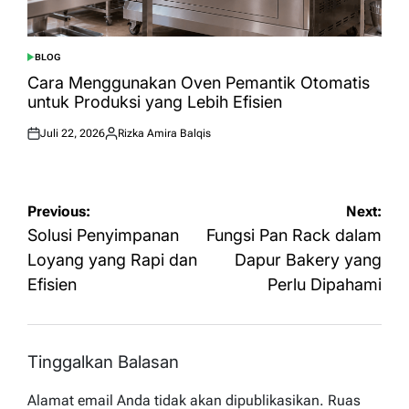
BLOG
POSTED
IN
Cara Menggunakan Oven Pemantik Otomatis
untuk Produksi yang Lebih Efisien
Juli 22, 2026
Rizka Amira Balqis
Posted
Posted
on
by
Navigasi
Previous:
Next:
pos
Solusi Penyimpanan
Fungsi Pan Rack dalam
Loyang yang Rapi dan
Dapur Bakery yang
Efisien
Perlu Dipahami
Tinggalkan Balasan
Alamat email Anda tidak akan dipublikasikan.
Ruas