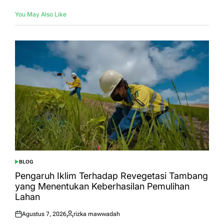
You May Also Like
BLOG
POSTED
IN
Pengaruh Iklim Terhadap Revegetasi Tambang
yang Menentukan Keberhasilan Pemulihan
Lahan
Agustus 7, 2026
rizka mawwadah
Posted
Posted