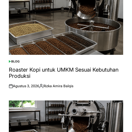
BLOG
POSTED
IN
Roaster Kopi untuk UMKM Sesuai Kebutuhan
Produksi
Agustus 3, 2026
Rizka Amira Balqis
Posted
Posted
on
by