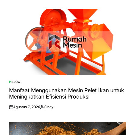
on
by
BLOG
POSTED
IN
Manfaat Menggunakan Mesin Pelet Ikan untuk
Meningkatkan Efisiensi Produksi
Agustus 7, 2026
Sinay
Posted
Posted
on
by