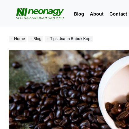
Skip
to
Blog
About
Contact
content
Neonagy
Home
Blog
Tips Usaha Bubuk Kopi