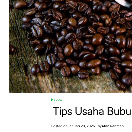
BLOG
POSTED
IN
Tips Usaha Bubu
Posted on
Januari 28, 2026
by
Afan Rahman