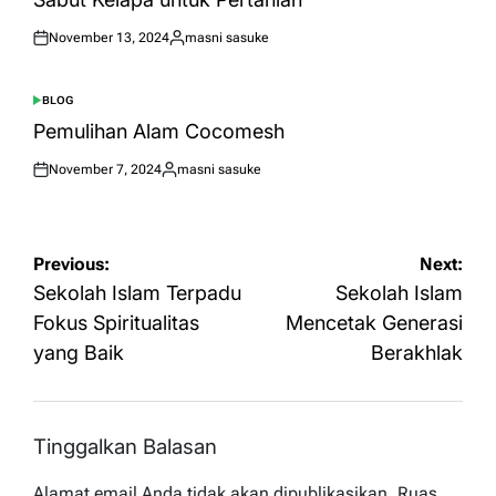
November 13, 2024
masni sasuke
Posted
Posted
on
by
BLOG
POSTED
IN
Pemulihan Alam Cocomesh
November 7, 2024
masni sasuke
Posted
Posted
on
by
Navigasi
Previous:
Next:
pos
Sekolah Islam Terpadu
Sekolah Islam
Fokus Spiritualitas
Mencetak Generasi
yang Baik
Berakhlak
Tinggalkan Balasan
Alamat email Anda tidak akan dipublikasikan.
Ruas