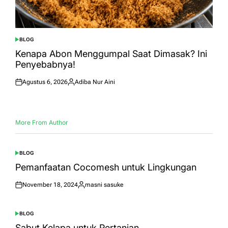
BLOG
POSTED
IN
Kenapa Abon Menggumpal Saat Dimasak? Ini
Penyebabnya!
Agustus 6, 2026
Adiba Nur Aini
Posted
Posted
on
by
More From Author
BLOG
POSTED
IN
Pemanfaatan Cocomesh untuk Lingkungan
November 18, 2024
masni sasuke
Posted
Posted
on
by
BLOG
POSTED
IN
Sabut Kelapa untuk Pertanian