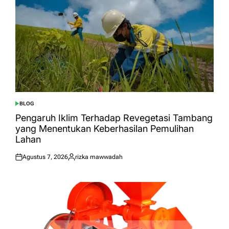
BLOG
POSTED
IN
Pengaruh Iklim Terhadap Revegetasi Tambang
yang Menentukan Keberhasilan Pemulihan
Lahan
Agustus 7, 2026
rizka mawwadah
Posted
Posted
on
by