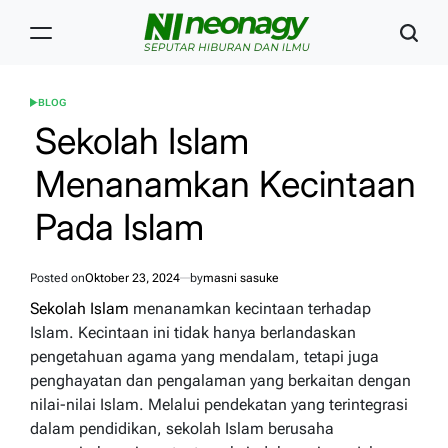
Skip
to
content
Neonagy
BLOG
POSTED
IN
Sekolah Islam
Menanamkan Kecintaan
Pada Islam
Posted on
Oktober 23, 2024
by
masni sasuke
Sekolah Islam
menanamkan kecintaan terhadap
Islam. Kecintaan ini tidak hanya berlandaskan
pengetahuan agama yang mendalam, tetapi juga
penghayatan dan pengalaman yang berkaitan dengan
nilai-nilai Islam. Melalui pendekatan yang terintegrasi
dalam pendidikan, sekolah Islam berusaha