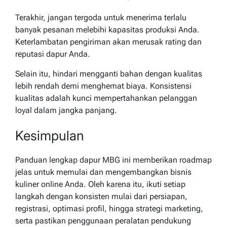
Terakhir, jangan tergoda untuk menerima terlalu
banyak pesanan melebihi kapasitas produksi Anda.
Keterlambatan pengiriman akan merusak rating dan
reputasi dapur Anda.
Selain itu, hindari mengganti bahan dengan kualitas
lebih rendah demi menghemat biaya. Konsistensi
kualitas adalah kunci mempertahankan pelanggan
loyal dalam jangka panjang.
Kesimpulan
Panduan lengkap dapur MBG ini memberikan roadmap
jelas untuk memulai dan mengembangkan bisnis
kuliner online Anda. Oleh karena itu, ikuti setiap
langkah dengan konsisten mulai dari persiapan,
registrasi, optimasi profil, hingga strategi marketing,
serta pastikan penggunaan peralatan pendukung