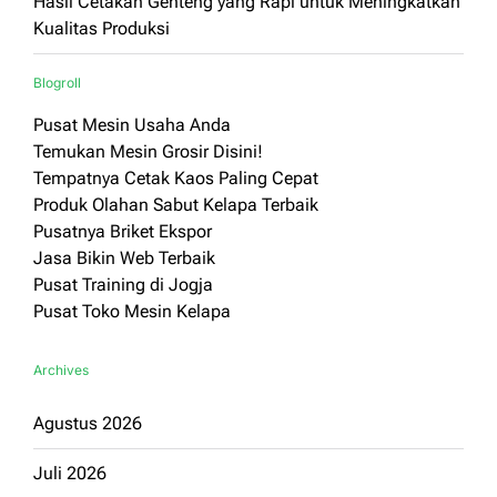
Hasil Cetakan Genteng yang Rapi untuk Meningkatkan
Kualitas Produksi
Blogroll
Pusat Mesin Usaha Anda
Temukan Mesin Grosir Disini!
Tempatnya Cetak Kaos Paling Cepat
Produk Olahan Sabut Kelapa Terbaik
Pusatnya Briket Ekspor
Jasa Bikin Web Terbaik
Pusat Training di Jogja
Pusat Toko Mesin Kelapa
Archives
Agustus 2026
Juli 2026