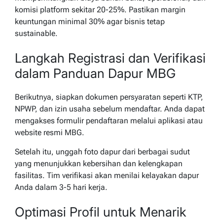
komisi platform sekitar 20-25%. Pastikan margin
keuntungan minimal 30% agar bisnis tetap
sustainable.
Langkah Registrasi dan Verifikasi
dalam Panduan Dapur MBG
Berikutnya, siapkan dokumen persyaratan seperti KTP,
NPWP, dan izin usaha sebelum mendaftar. Anda dapat
mengakses formulir pendaftaran melalui aplikasi atau
website resmi MBG.
Setelah itu, unggah foto dapur dari berbagai sudut
yang menunjukkan kebersihan dan kelengkapan
fasilitas. Tim verifikasi akan menilai kelayakan dapur
Anda dalam 3-5 hari kerja.
Optimasi Profil untuk Menarik