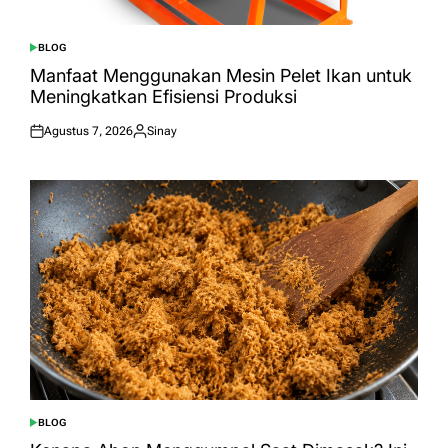
BLOG
POSTED
IN
Manfaat Menggunakan Mesin Pelet Ikan untuk
Meningkatkan Efisiensi Produksi
Agustus 7, 2026
Sinay
Posted
Posted
on
by
BLOG
POSTED
IN