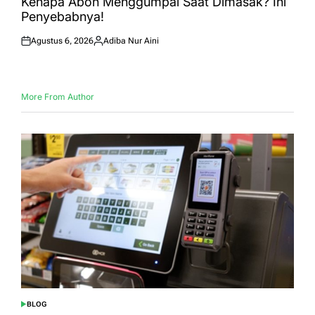
Kenapa Abon Menggumpal Saat Dimasak? Ini
Penyebabnya!
Agustus 6, 2026
Adiba Nur Aini
Posted
Posted
on
by
More From Author
BLOG
POSTED