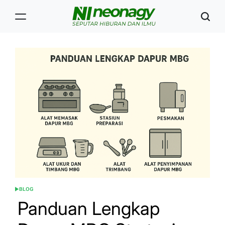
Skip
to
content
Neonagy
BLOG
POSTED
IN
Panduan Lengkap