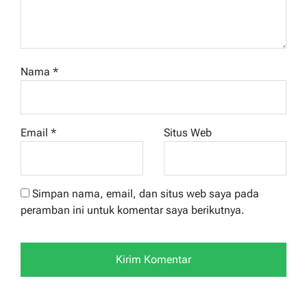
Nama
*
Email
*
Situs Web
Simpan nama, email, dan situs web saya pada
peramban ini untuk komentar saya berikutnya.