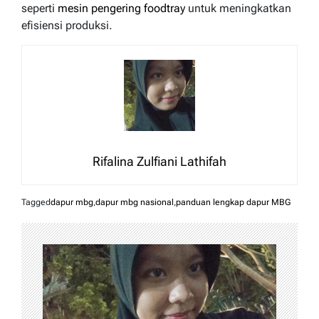
seperti
mesin pengering foodtray
untuk meningkatkan
efisiensi produksi.
Rifalina Zulfiani Lathifah
Tagged
dapur mbg
,
dapur mbg nasional
,
panduan lengkap dapur MBG