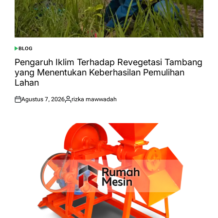
BLOG
POSTED
IN
Pengaruh Iklim Terhadap Revegetasi Tambang
yang Menentukan Keberhasilan Pemulihan
Lahan
Agustus 7, 2026
rizka mawwadah
Posted
Posted
on
by