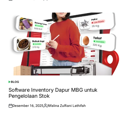
Posted
Posted
on
by
BLOG
POSTED
IN
Software Inventory Dapur MBG untuk
Pengelolaan Stok
Desember 16, 2025
Rifalina Zulfiani Lathifah
Posted
Posted
on
by