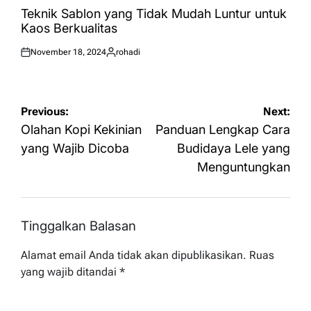
IN
Teknik Sablon yang Tidak Mudah Luntur untuk
Kaos Berkualitas
November 18, 2024
rohadi
Posted
Posted
on
by
Navigasi
Previous:
Next:
pos
Olahan Kopi Kekinian
Panduan Lengkap Cara
yang Wajib Dicoba
Budidaya Lele yang
Menguntungkan
Tinggalkan Balasan
Alamat email Anda tidak akan dipublikasikan.
Ruas
yang wajib ditandai
*