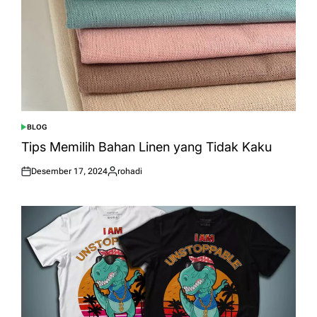
BLOG
POSTED
IN
Tips Memilih Bahan Linen yang Tidak Kaku
Desember 17, 2024
rohadi
Posted
Posted
on
by