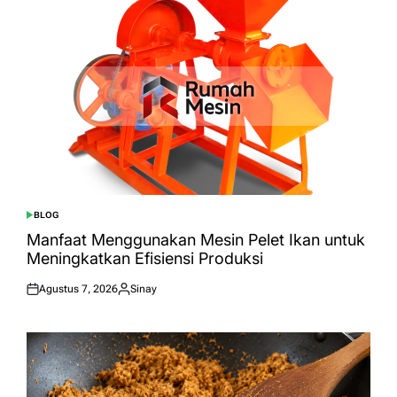
BLOG
POSTED
IN
Manfaat Menggunakan Mesin Pelet Ikan untuk
Meningkatkan Efisiensi Produksi
Agustus 7, 2026
Sinay
Posted
Posted
on
by