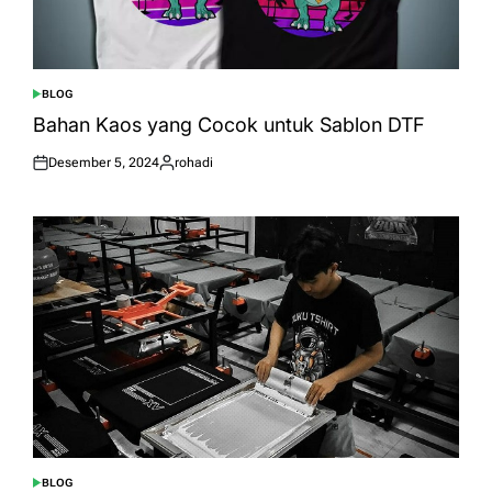
BLOG
POSTED
IN
Bahan Kaos yang Cocok untuk Sablon DTF
Desember 5, 2024
rohadi
Posted
Posted
on
by
BLOG
POSTED