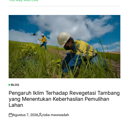
BLOG
POSTED
IN
Pengaruh Iklim Terhadap Revegetasi Tambang
yang Menentukan Keberhasilan Pemulihan
Lahan
Agustus 7, 2026
rizka mawwadah
Posted
Posted
on
by