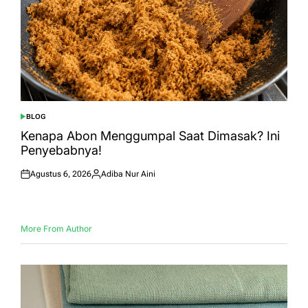
BLOG
POSTED
IN
Kenapa Abon Menggumpal Saat Dimasak? Ini
Penyebabnya!
Agustus 6, 2026
Adiba Nur Aini
Posted
Posted
on
by
More From Author