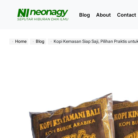
Skip
to
Blog
About
Contact
content
Neonagy
Home
Blog
Kopi Kemasan Siap Saji, Pilihan Praktis untu