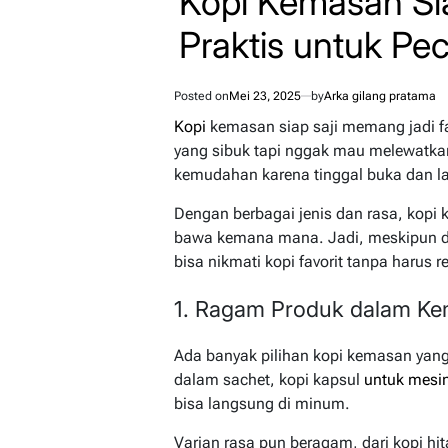
Kopi Kemasan Siap
Praktis untuk Pec
Posted on
Mei 23, 2025
by
Arka gilang pratama
Kopi
kemasan siap saji memang jadi fa
yang sibuk tapi nggak mau melewatk
kemudahan karena tinggal buka dan lan
Dengan berbagai jenis dan rasa, kopi 
bawa kemana mana. Jadi, meskipun di 
bisa nikmati kopi favorit tanpa harus re
1. Ragam Produk dalam Kem
Ada banyak pilihan kopi kemasan yang p
dalam sachet, kopi kapsul
untuk mesi
bisa langsung di minum.
Varian rasa pun beragam, dari kopi hi