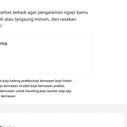
litas terbaik agar pengalaman ngopi kamu
duh atau langsung minum, dan rasakan
!
tama
n
,
kopi kaleng praktis
,
kopi kemasan kopi hitam
,
opi kemasan mudah
,
kopi kemasan praktis
,
 kemasan untuk traveling
,
kopi sachet siap saji
,
pi kemasan