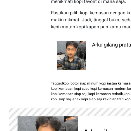
menikmati kopi favorit di mana saja.
Pastikan
pilih kopi
kemasan dengan kua
makin nikmat. Jadi, tinggal buka, se
kenikmatan kopi kapan pun kamu mau
Arka gilang pra
Tagged
kopi botol siap minum
,
kopi instan kemasa
kopi kemasan kopi susu
,
kopi kemasan modern
,
k
kopi kemasan siap saji
,
kopi kemasan terbaik
,
kopi
kopi siap saji enak
,
kopi siap saji kekinian
,
tren ko