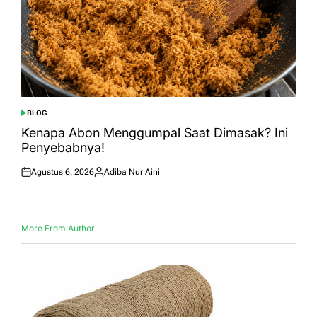
BLOG
POSTED
IN
Kenapa Abon Menggumpal Saat Dimasak? Ini
Penyebabnya!
Agustus 6, 2026
Adiba Nur Aini
Posted
Posted
on
by
More From Author