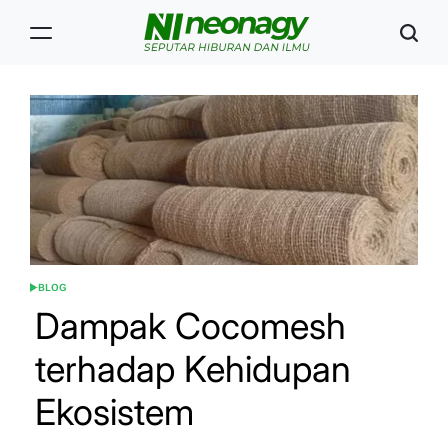
Skip
to
content
Neonagy
BLOG
POSTED
IN
Dampak Cocomesh
terhadap Kehidupan
Ekosistem