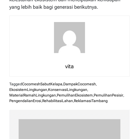
yang lebih baik bagi generasi berikutnya.
vita
Tagged
CocomeshSabutKelapa
,
DampakCocomesh
,
EkosistemLingkungan
,
KonservasiLingkungan
,
MaterialRamahLingkungan
,
PemulihanEkosistem
,
PemulihanPesisir
,
PengendalianErosi
,
RehabilitasiLahan
,
ReklamasiTambang