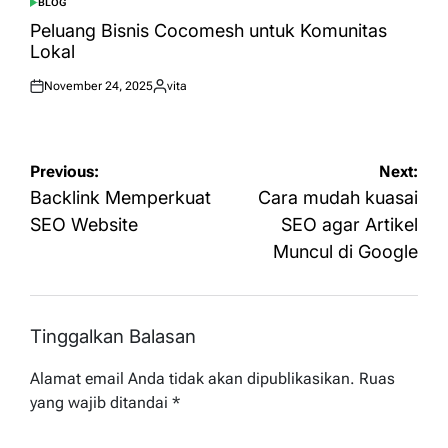
BLOG
POSTED
IN
Peluang Bisnis Cocomesh untuk Komunitas
Lokal
November 24, 2025
vita
Posted
Posted
on
by
Navigasi
Previous:
Next:
pos
Backlink Memperkuat
Cara mudah kuasai
SEO Website
SEO agar Artikel
Muncul di Google
Tinggalkan Balasan
Alamat email Anda tidak akan dipublikasikan.
Ruas
yang wajib ditandai
*