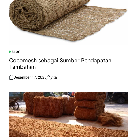
BLOG
POSTED
IN
Cocomesh sebagai Sumber Pendapatan
Tambahan
Desember 17, 2025
vita
Posted
Posted
on
by