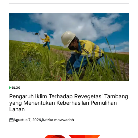
BLOG
POSTED
IN
Pengaruh Iklim Terhadap Revegetasi Tambang
yang Menentukan Keberhasilan Pemulihan
Lahan
Agustus 7, 2026
rizka mawwadah
Posted
Posted
on
by