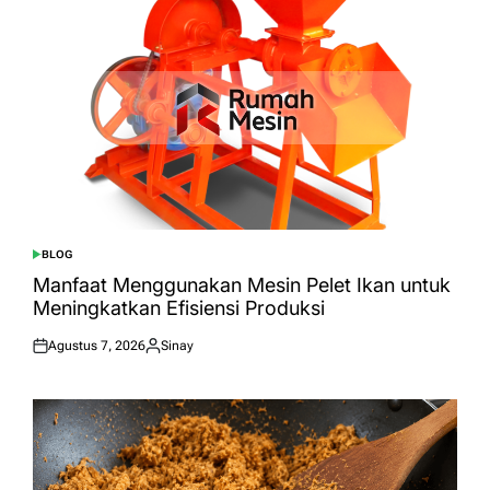
BLOG
POSTED
IN
Manfaat Menggunakan Mesin Pelet Ikan untuk
Meningkatkan Efisiensi Produksi
Agustus 7, 2026
Sinay
Posted
Posted
on
by