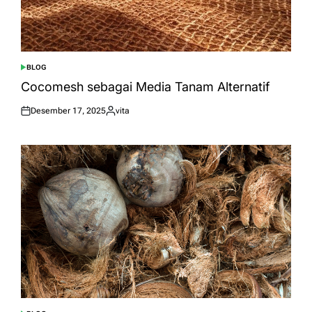
BLOG
POSTED
IN
Cocomesh sebagai Media Tanam Alternatif
Desember 17, 2025
vita
Posted
Posted
on
by