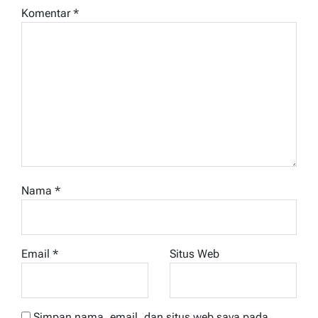
Komentar
*
Nama
*
Email
*
Situs Web
Simpan nama, email, dan situs web saya pada