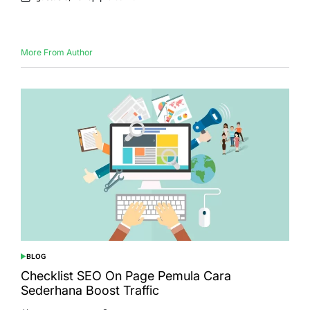
Posted
Posted
on
by
More From Author
BLOG
POSTED
IN
Checklist SEO On Page Pemula Cara
Sederhana Boost Traffic