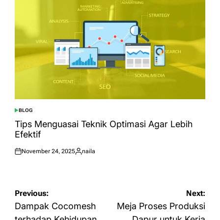
BLOG
POSTED
IN
Tips Menguasai Teknik Optimasi Agar Lebih
Efektif
November 24, 2025
naila
Posted
Posted
on
by
Navigasi
Previous:
Next:
pos
Dampak Cocomesh
Meja Proses Produksi
terhadap Kehidupan
Dapur untuk Kerja