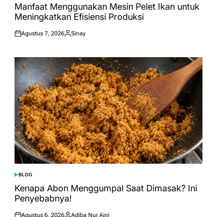
IN
Manfaat Menggunakan Mesin Pelet Ikan untuk
Meningkatkan Efisiensi Produksi
Agustus 7, 2026
Sinay
Posted
Posted
on
by
BLOG
POSTED
IN
Kenapa Abon Menggumpal Saat Dimasak? Ini
Penyebabnya!
Agustus 6, 2026
Adiba Nur Aini