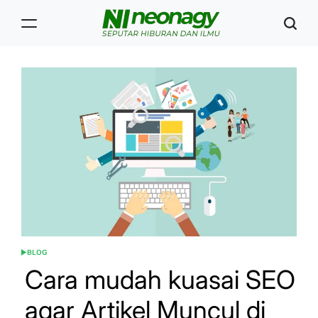
Skip
to
content
Neonagy
BLOG
POSTED
IN
Cara mudah kuasai SEO
agar Artikel Muncul di