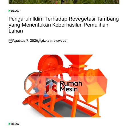
BLOG
POSTED
IN
Pengaruh Iklim Terhadap Revegetasi Tambang
yang Menentukan Keberhasilan Pemulihan
Lahan
Agustus 7, 2026
rizka mawwadah
Posted
Posted
on
by
BLOG
POSTED