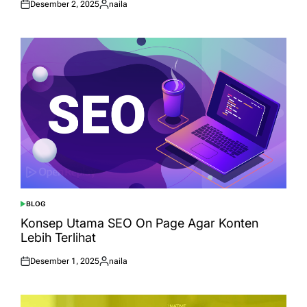
Desember 2, 2025
naila
Posted
Posted
on
by
BLOG
POSTED
IN
Konsep Utama SEO On Page Agar Konten
Lebih Terlihat
Desember 1, 2025
naila
Posted
Posted
on
by