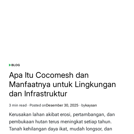
sebagai
Solusi
Stabilisasi
Lereng
BLOG
POSTED
IN
Apa Itu Cocomesh dan
Manfaatnya untuk Lingkungan
dan Infrastruktur
3 min read
Posted on
Desember 30, 2025
by
kaysan
Estimated
read
Kerusakan lahan akibat erosi, pertambangan, dan
time
pembukaan hutan terus meningkat setiap tahun.
Tanah kehilangan daya ikat, mudah longsor, dan