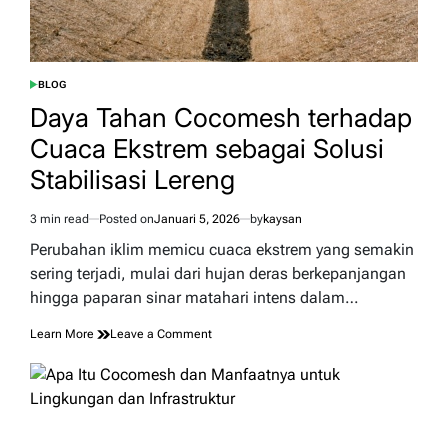
BLOG
POSTED
IN
Daya Tahan Cocomesh terhadap
Cuaca Ekstrem sebagai Solusi
Stabilisasi Lereng
3 min read
Posted on
Januari 5, 2026
by
kaysan
Estimated
read
Perubahan iklim memicu cuaca ekstrem yang semakin
time
sering terjadi, mulai dari hujan deras berkepanjangan
hingga paparan sinar matahari intens dalam…
on
Learn More
Leave a Comment
Daya
Tahan
Cocomesh
terhadap
Cuaca
Ekstrem