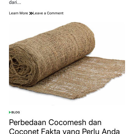
dari…
on
Learn More
Leave a Comment
Cocomesh
untuk
Stabilisasi
Tanah
Pasca
Konstruksi:
Solusi
Alami
yang
Efektif
dan
Berkelanjutan
BLOG
POSTED
IN
Perbedaan Cocomesh dan
Coconet Fakta yang Perlu Anda