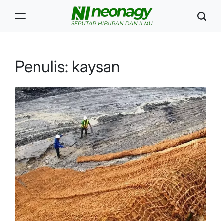
Skip
to
content
Neonagy
Penulis:
kaysan