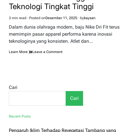
Teknologi Tingkat Tinggi
3 min read
Posted on
Desember 11, 2025
by
kaysan
Estimated
read
Dalam dunia olahraga modern, baju Nike Dri Fit terus
time
memimpin pasar apparel performa karena inovasi
teknologinya yang konsisten. Atlet dan…
on
Learn More
Leave a Comment
Evolusi
Baju
Nike
Dri
Fit:
Dari
Cari
Kain
Sederhana
Cari
hingga
Teknologi
Tingkat
Tinggi
Recent Posts
Pengaruh Iklim Terhadap Revegetasi Tambang yang