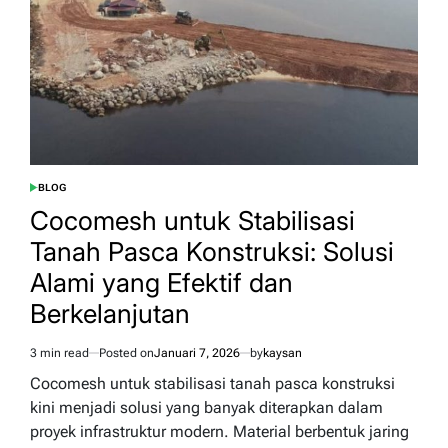
Berkelanjutan
Berbasis
Alam
BLOG
POSTED
IN
Cocomesh untuk Stabilisasi
Tanah Pasca Konstruksi: Solusi
Alami yang Efektif dan
Berkelanjutan
3 min read
Posted on
Januari 7, 2026
by
kaysan
Estimated
read
Cocomesh untuk stabilisasi tanah pasca konstruksi
time
kini menjadi solusi yang banyak diterapkan dalam
proyek infrastruktur modern. Material berbentuk jaring