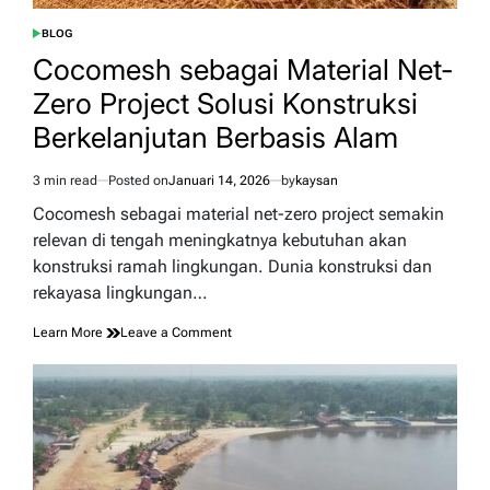
BLOG
POSTED
IN
Cocomesh sebagai Material Net-
Zero Project Solusi Konstruksi
Berkelanjutan Berbasis Alam
3 min read
Posted on
Januari 14, 2026
by
kaysan
Estimated
read
Cocomesh sebagai material net-zero project semakin
time
relevan di tengah meningkatnya kebutuhan akan
konstruksi ramah lingkungan. Dunia konstruksi dan
rekayasa lingkungan…
on
Learn More
Leave a Comment
Cocomesh
sebagai
Material
Net-
Zero
Project
Solusi
Konstruksi