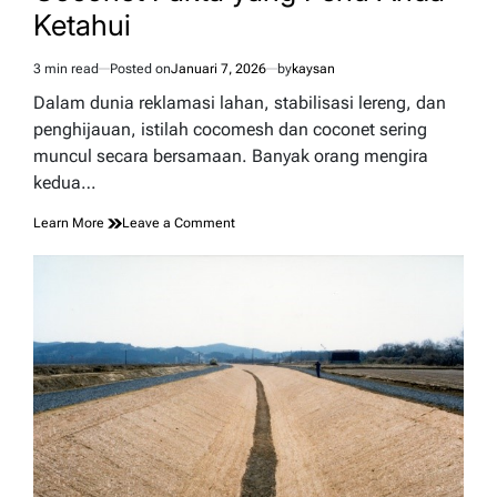
Ketahui
3 min read
Posted on
Januari 7, 2026
by
kaysan
Estimated
read
Dalam dunia reklamasi lahan, stabilisasi lereng, dan
time
penghijauan, istilah cocomesh dan coconet sering
muncul secara bersamaan. Banyak orang mengira
kedua…
on
Learn More
Leave a Comment
Perbedaan
Cocomesh
dan
Coconet
Fakta
yang
Perlu
Anda
Ketahui