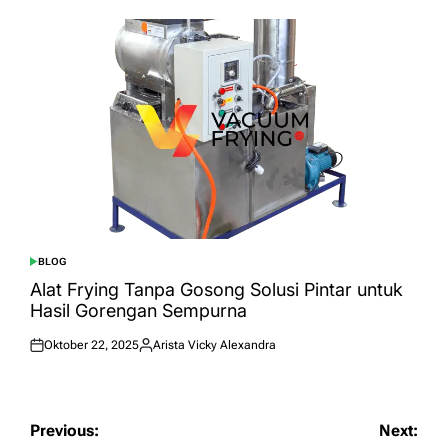
BLOG
POSTED
IN
Alat Frying Tanpa Gosong Solusi Pintar untuk
Hasil Gorengan Sempurna
Oktober 22, 2025
Arista Vicky Alexandra
Posted
Posted
on
by
Navigasi
Previous:
Next: