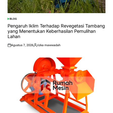
BLOG
POSTED
IN
Pengaruh Iklim Terhadap Revegetasi Tambang
yang Menentukan Keberhasilan Pemulihan
Lahan
Agustus 7, 2026
rizka mawwadah
Posted
Posted
on
by