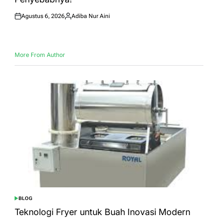
Agustus 6, 2026
Adiba Nur Aini
Posted
Posted
on
by
More From Author
BLOG
POSTED
IN
Teknologi Fryer untuk Buah Inovasi Modern