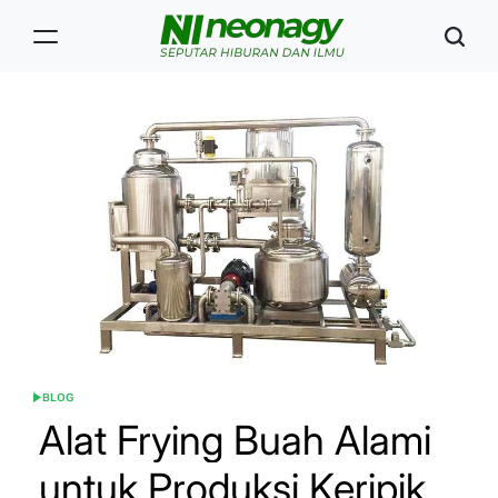
Skip
to
content
Neonagy
BLOG
POSTED
IN
Alat Frying Buah Alami
untuk Produksi Keripik