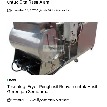
untuk Cita Rasa Alami
November 13, 2025
Arista Vicky Alexandra
Posted
Posted
on
by
BLOG
POSTED
IN
Teknologi Fryer Penghasil Renyah untuk Hasil
Gorengan Sempurna
November 13, 2025
Arista Vicky Alexandra
Posted
Posted
on
by