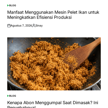
BLOG
POSTED
IN
Manfaat Menggunakan Mesin Pelet Ikan untuk
Meningkatkan Efisiensi Produksi
Agustus 7, 2026
Sinay
Posted
Posted
on
by
BLOG
POSTED
IN
Kenapa Abon Menggumpal Saat Dimasak? Ini
Penyebabnya!