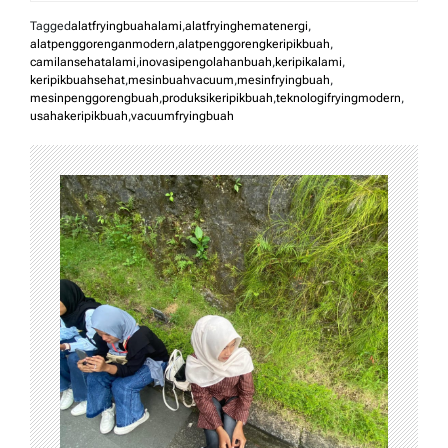
Tagged
alatfryingbuahalami
,
alatfryinghematenergi
,
alatpenggorenganmodern
,
alatpenggorengkeripikbuah
,
camilansehatalami
,
inovasipengolahanbuah
,
keripikalami
,
keripikbuahsehat
,
mesinbuahvacuum
,
mesinfryingbuah
,
mesinpenggorengbuah
,
produksikeripikbuah
,
teknologifryingmodern
,
usahakeripikbuah
,
vacuumfryingbuah