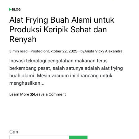
BLOG
POSTED
IN
Alat Frying Buah Alami untuk
Produksi Keripik Sehat dan
Renyah
3 min read
Posted on
Oktober 22, 2025
by
Arista Vicky Alexandra
Estimated
read
Inovasi teknologi pengolahan makanan terus
time
berkembang pesat, salah satunya adalah alat frying
buah alami. Mesin vacuum ini dirancang untuk
menghasilkan…
on
Learn More
Leave a Comment
Alat
Frying
Buah
Alami
untuk
Produksi
Cari
Keripik
Sehat