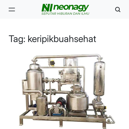
Skip
to
content
Neonagy
Tag:
keripikbuahsehat