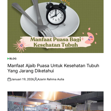
BLOG
POSTED
IN
Manfaat Ajaib Puasa Untuk Kesehatan Tubuh
Yang Jarang Diketahui
Januari 19, 2026
Azarin Rahma Aulia
Posted
Posted
on
by