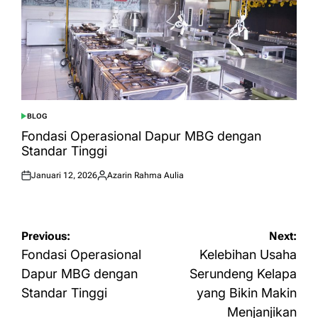
BLOG
POSTED
IN
Fondasi Operasional Dapur MBG dengan
Standar Tinggi
Januari 12, 2026
Azarin Rahma Aulia
Posted
Posted
on
by
Navigasi
Previous:
Next:
pos
Fondasi Operasional
Kelebihan Usaha
Dapur MBG dengan
Serundeng Kelapa
Standar Tinggi
yang Bikin Makin
Menjanjikan