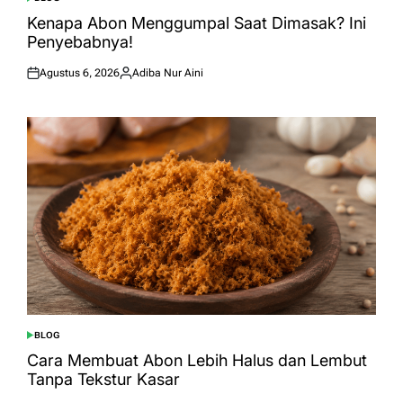
POSTED
IN
Kenapa Abon Menggumpal Saat Dimasak? Ini
Penyebabnya!
Agustus 6, 2026
Adiba Nur Aini
Posted
Posted
on
by
BLOG
POSTED
IN
Cara Membuat Abon Lebih Halus dan Lembut
Tanpa Tekstur Kasar