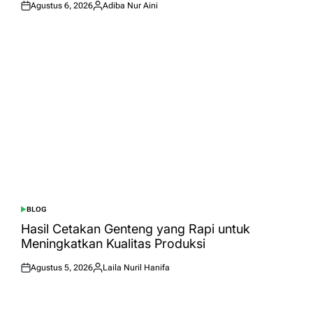
Agustus 6, 2026
Adiba Nur Aini
Posted
Posted
on
by
BLOG
POSTED
IN
Hasil Cetakan Genteng yang Rapi untuk
Meningkatkan Kualitas Produksi
Agustus 5, 2026
Laila Nuril Hanifa
Posted
Posted
on
by