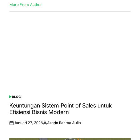
More From Author
BLOG
POSTED
IN
Keuntungan Sistem Point of Sales untuk
Efisiensi Bisnis Modern
Januari 27, 2026
Azarin Rahma Aulia
Posted
Posted
on
by