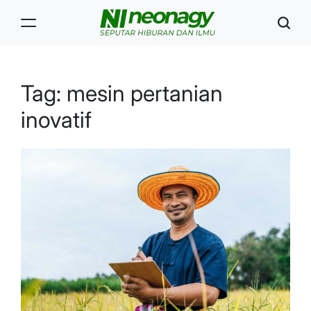
Skip
to
content
Neonagy
Tag:
mesin pertanian
inovatif