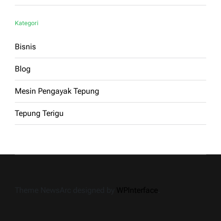
Kategori
Bisnis
Blog
Mesin Pengayak Tepung
Tepung Terigu
Theme NewsArc designed by
WPInterface
.