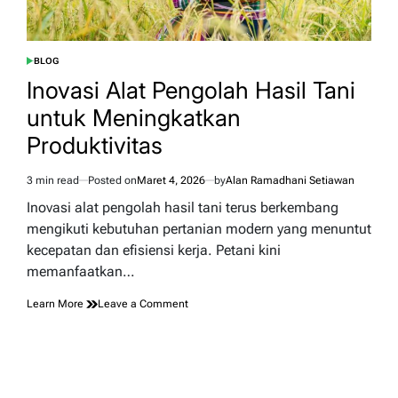
BLOG
POSTED
IN
Inovasi Alat Pengolah Hasil Tani
untuk Meningkatkan
Produktivitas
3 min read
Posted on
Maret 4, 2026
by
Alan Ramadhani Setiawan
Estimated
read
Inovasi alat pengolah hasil tani terus berkembang
time
mengikuti kebutuhan pertanian modern yang menuntut
kecepatan dan efisiensi kerja. Petani kini
memanfaatkan…
on
Learn More
Leave a Comment
Inovasi
Alat
Pengolah
Hasil
Tani