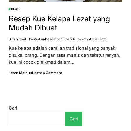
BLOG
POSTED
IN
Resep Kue Kelapa Lezat yang
Mudah Dibuat
3 min read
Posted on
Desember 3, 2024
by
Rafy Adila Putra
Estimated
read
Kue kelapa adalah camilan tradisional yang banyak
time
disukai orang. Dengan rasa manis dan tekstur renyah,
kue ini cocok dinikmati dalam…
on
Learn More
Leave a Comment
Resep
Kue
Kelapa
Lezat
yang
Mudah
Cari
Dibuat
Cari