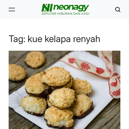
Skip
to
content
Neonagy
Tag:
kue kelapa renyah