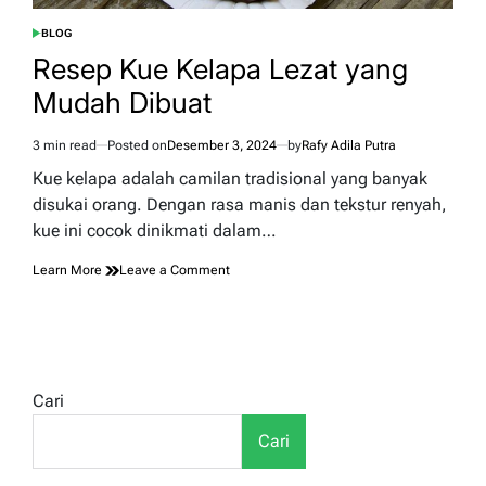
BLOG
POSTED
IN
Resep Kue Kelapa Lezat yang
Mudah Dibuat
3 min read
Posted on
Desember 3, 2024
by
Rafy Adila Putra
Estimated
read
Kue kelapa adalah camilan tradisional yang banyak
time
disukai orang. Dengan rasa manis dan tekstur renyah,
kue ini cocok dinikmati dalam…
on
Learn More
Leave a Comment
Resep
Kue
Kelapa
Lezat
yang
Mudah
Cari
Dibuat
Cari