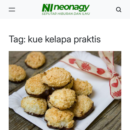
Skip
to
content
Neonagy
Tag:
kue kelapa praktis