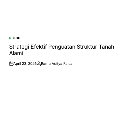
BLOG
POSTED
IN
Strategi Efektif Penguatan Struktur Tanah
Alami
April 23, 2026
Rama Aditya Faisal
Posted
Posted
on
by