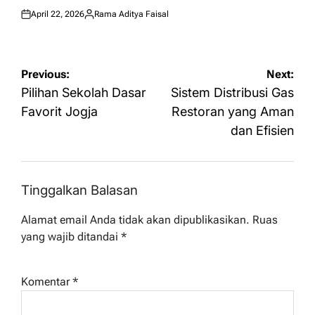
April 22, 2026
Rama Aditya Faisal
Posted
Posted
on
by
Navigasi
Previous:
Next:
pos
Pilihan Sekolah Dasar
Sistem Distribusi Gas
Favorit Jogja
Restoran yang Aman
dan Efisien
Tinggalkan Balasan
Alamat email Anda tidak akan dipublikasikan.
Ruas
yang wajib ditandai
*
Komentar
*