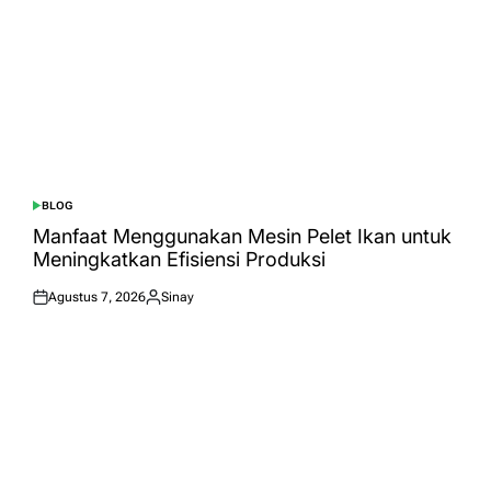
BLOG
POSTED
IN
Manfaat Menggunakan Mesin Pelet Ikan untuk
Meningkatkan Efisiensi Produksi
Agustus 7, 2026
Sinay
Posted
Posted
on
by