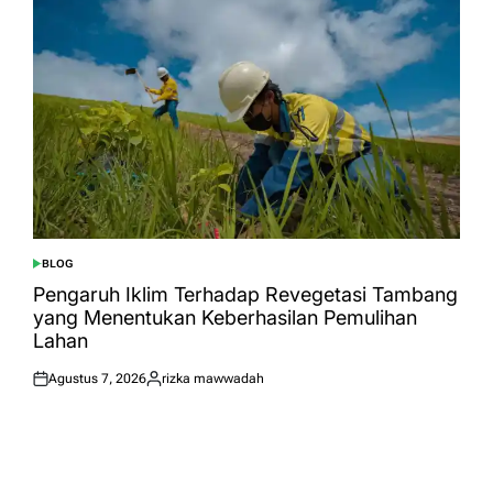
BLOG
POSTED
IN
Pengaruh Iklim Terhadap Revegetasi Tambang
yang Menentukan Keberhasilan Pemulihan
Lahan
Agustus 7, 2026
rizka mawwadah
Posted
Posted
on
by