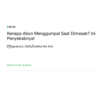
BLOG
POSTED
IN
Kenapa Abon Menggumpal Saat Dimasak? Ini
Penyebabnya!
Agustus 6, 2026
Adiba Nur Aini
Posted
Posted
on
by
More From Author