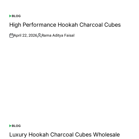
BLOG
POSTED
IN
High Performance Hookah Charcoal Cubes
April 22, 2026
Rama Aditya Faisal
Posted
Posted
on
by
BLOG
POSTED
IN
Luxury Hookah Charcoal Cubes Wholesale