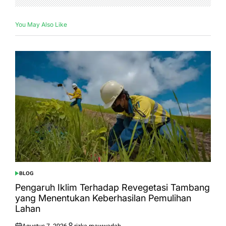
You May Also Like
BLOG
POSTED
IN
Pengaruh Iklim Terhadap Revegetasi Tambang
yang Menentukan Keberhasilan Pemulihan
Lahan