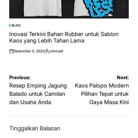
BLOG
POSTED
IN
Inovasi Terkini Bahan Rubber untuk Sablon
Kaos yang Lebih Tahan Lama
Desember 5, 2024
rohmadi
Posted
Posted
on
by
Navigasi
Previous:
Next:
pos
Resep Emping Jagung
Kaos Palopo Modern
Balado untuk Camilan
Pilihan Tepat untuk
dan Usaha Anda
Gaya Masa Kini
Tinggalkan Balasan