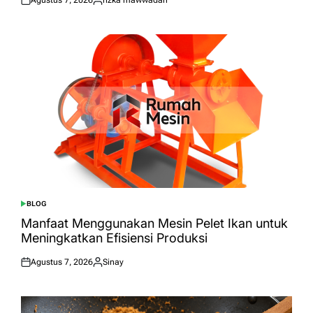
Agustus 7, 2026
rizka mawwadah
Posted
Posted
on
by
BLOG
POSTED
IN
Manfaat Menggunakan Mesin Pelet Ikan untuk
Meningkatkan Efisiensi Produksi
Agustus 7, 2026
Sinay
Posted
Posted
on
by