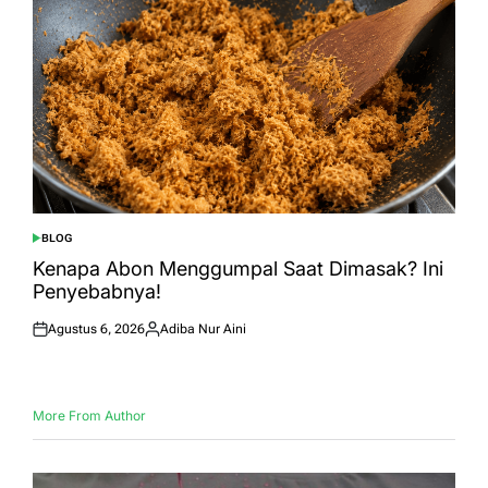
BLOG
POSTED
IN
Kenapa Abon Menggumpal Saat Dimasak? Ini
Penyebabnya!
Agustus 6, 2026
Adiba Nur Aini
Posted
Posted
on
by
More From Author