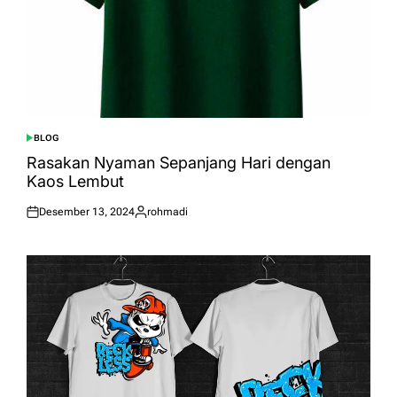
BLOG
POSTED
IN
Rasakan Nyaman Sepanjang Hari dengan
Kaos Lembut
Desember 13, 2024
rohmadi
Posted
Posted
on
by