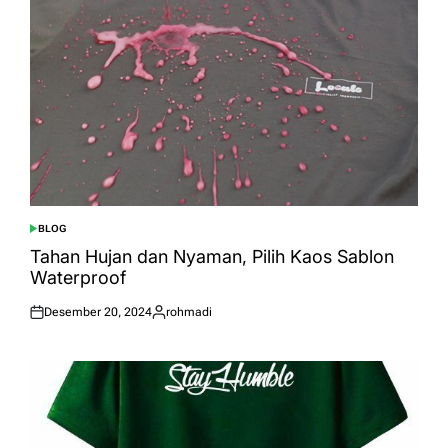
BLOG
POSTED
IN
Tahan Hujan dan Nyaman, Pilih Kaos Sablon
Waterproof
Desember 20, 2024
rohmadi
Posted
Posted
on
by