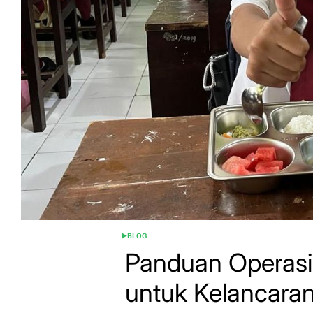
BLOG
POSTED
IN
Panduan Operas
untuk Kelancaran