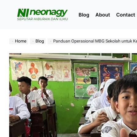
Skip
to
Blog
About
Contact
content
Neonagy
Home
Blog
Panduan Operasional MBG Sekolah untuk K