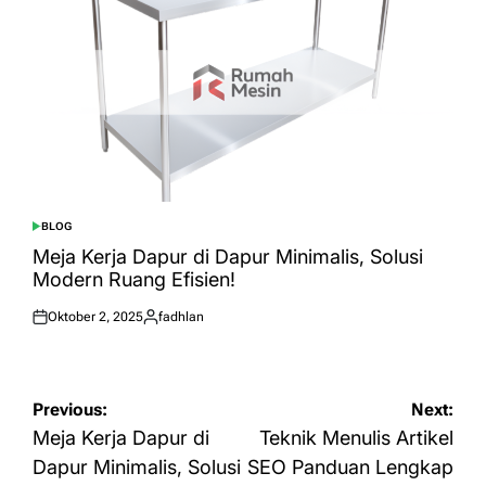
BLOG
POSTED
IN
Meja Kerja Dapur di Dapur Minimalis, Solusi
Modern Ruang Efisien!
Oktober 2, 2025
fadhlan
Posted
Posted
on
by
Navigasi
Previous:
Next:
pos
Meja Kerja Dapur di
Teknik Menulis Artikel
Dapur Minimalis, Solusi
SEO Panduan Lengkap