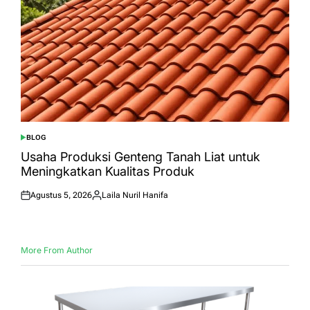
BLOG
POSTED
IN
Usaha Produksi Genteng Tanah Liat untuk
Meningkatkan Kualitas Produk
Agustus 5, 2026
Laila Nuril Hanifa
Posted
Posted
on
by
More From Author