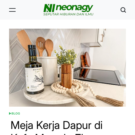
Skip
to
content
Neonagy
BLOG
POSTED
IN
Meja Kerja Dapur di