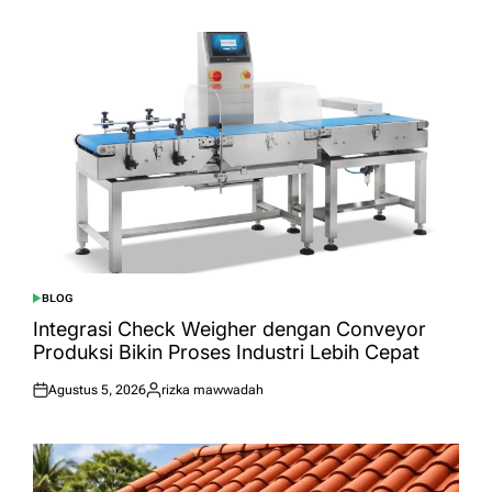
on
by
BLOG
POSTED
IN
Integrasi Check Weigher dengan Conveyor
Produksi Bikin Proses Industri Lebih Cepat
Agustus 5, 2026
rizka mawwadah
Posted
Posted
on
by