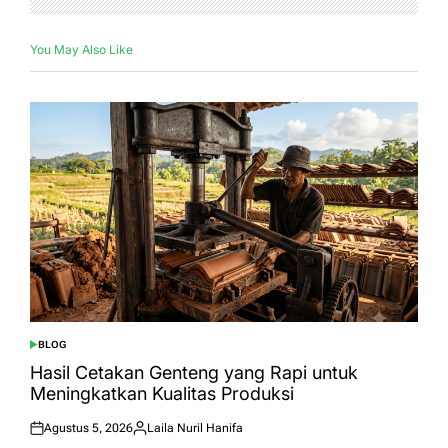
You May Also Like
BLOG
POSTED
IN
Hasil Cetakan Genteng yang Rapi untuk
Meningkatkan Kualitas Produksi
Agustus 5, 2026
Laila Nuril Hanifa
Posted
Posted