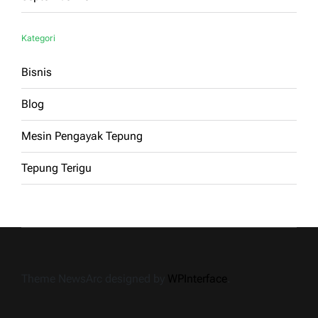
Kategori
Bisnis
Blog
Mesin Pengayak Tepung
Tepung Terigu
Theme NewsArc designed by
WPInterface
.