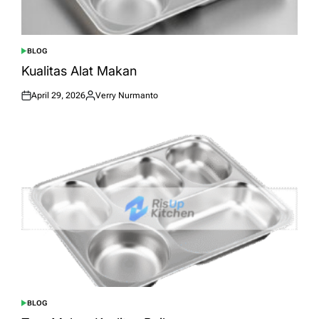
BLOG
POSTED
IN
Kualitas Alat Makan
April 29, 2026
Verry Nurmanto
Posted
Posted
on
by
BLOG
POSTED
IN