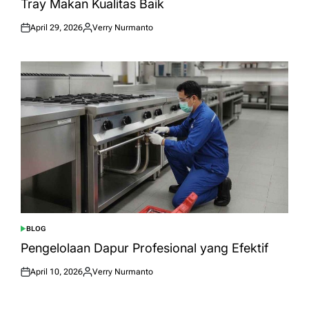
Tray Makan Kualitas Baik
April 29, 2026
Verry Nurmanto
Posted
Posted
on
by
BLOG
POSTED
IN
Pengelolaan Dapur Profesional yang Efektif
April 10, 2026
Verry Nurmanto
Posted
Posted
on
by