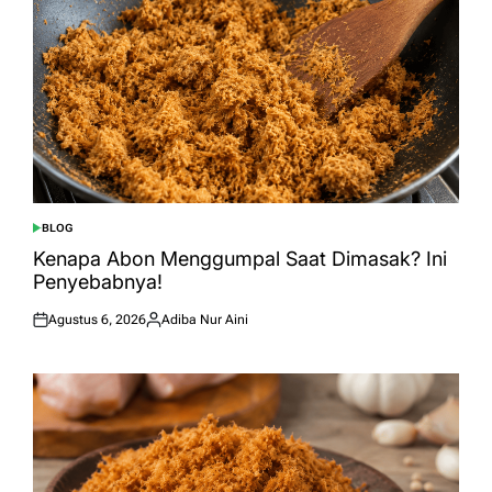
BLOG
POSTED
IN
Kenapa Abon Menggumpal Saat Dimasak? Ini
Penyebabnya!
Agustus 6, 2026
Adiba Nur Aini
Posted
Posted
on
by