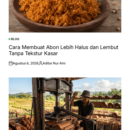
BLOG
POSTED
IN
Cara Membuat Abon Lebih Halus dan Lembut
Tanpa Tekstur Kasar
Agustus 6, 2026
Adiba Nur Aini
Posted
Posted
on
by