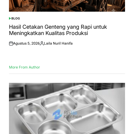
BLOG
POSTED
IN
Hasil Cetakan Genteng yang Rapi untuk
Meningkatkan Kualitas Produksi
Agustus 5, 2026
Laila Nuril Hanifa
Posted
Posted
on
by
More From Author