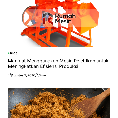
BLOG
POSTED
IN
Manfaat Menggunakan Mesin Pelet Ikan untuk
Meningkatkan Efisiensi Produksi
Agustus 7, 2026
Sinay
Posted
Posted
on
by