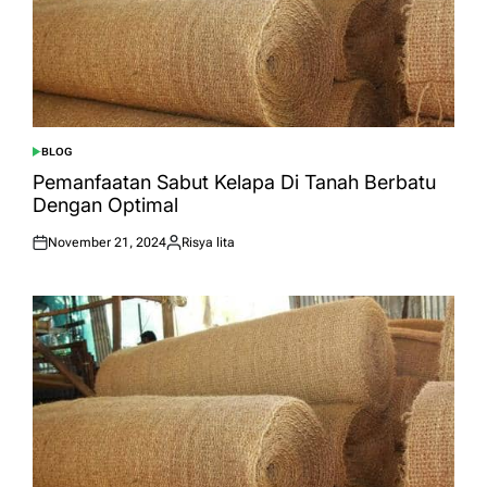
BLOG
POSTED
IN
Pemanfaatan Sabut Kelapa Di Tanah Berbatu
Dengan Optimal
November 21, 2024
Risya lita
Posted
Posted
on
by