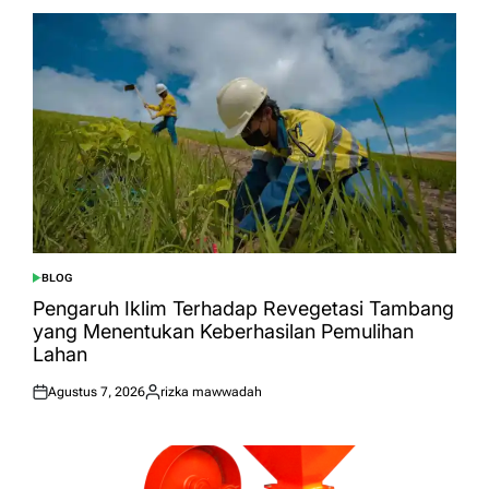
BLOG
POSTED
IN
Pengaruh Iklim Terhadap Revegetasi Tambang
yang Menentukan Keberhasilan Pemulihan
Lahan
Agustus 7, 2026
rizka mawwadah
Posted
Posted
on
by