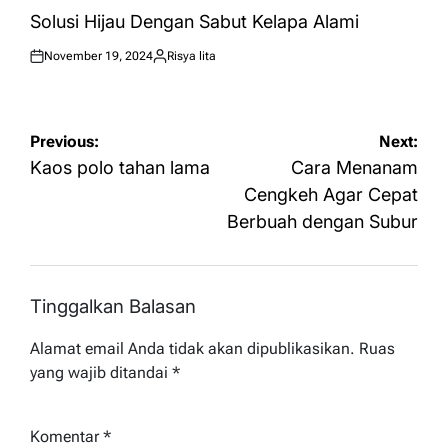
IN
Solusi Hijau Dengan Sabut Kelapa Alami
November 19, 2024
Risya lita
Posted
Posted
on
by
Navigasi
Previous:
Next:
pos
Kaos polo tahan lama
Cara Menanam
Cengkeh Agar Cepat
Berbuah dengan Subur
Tinggalkan Balasan
Alamat email Anda tidak akan dipublikasikan.
Ruas
yang wajib ditandai
*
Komentar
*