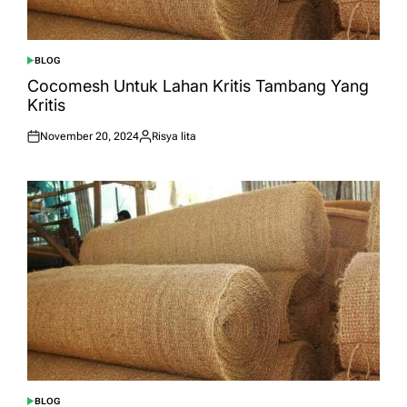
BLOG
POSTED
IN
Cocomesh Untuk Lahan Kritis Tambang Yang
Kritis
November 20, 2024
Risya lita
Posted
Posted
on
by
BLOG
POSTED