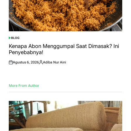
BLOG
POSTED
IN
Kenapa Abon Menggumpal Saat Dimasak? Ini
Penyebabnya!
Agustus 6, 2026
Adiba Nur Aini
Posted
Posted
on
by
More From Author