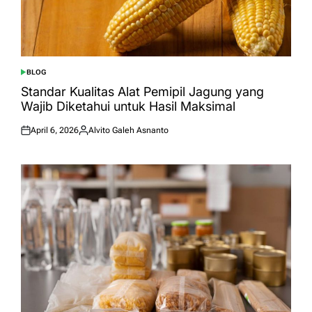
BLOG
POSTED
IN
Standar Kualitas Alat Pemipil Jagung yang
Wajib Diketahui untuk Hasil Maksimal
April 6, 2026
Alvito Galeh Asnanto
Posted
Posted
on
by