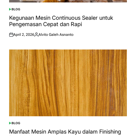
BLOG
POSTED
IN
Kegunaan Mesin Continuous Sealer untuk
Pengemasan Cepat dan Rapi
April 2, 2026
Alvito Galeh Asnanto
Posted
Posted
on
by
BLOG
POSTED
IN
Manfaat Mesin Amplas Kayu dalam Finishing