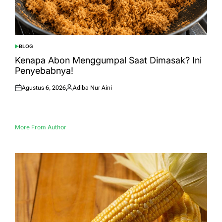
BLOG
POSTED
IN
Kenapa Abon Menggumpal Saat Dimasak? Ini
Penyebabnya!
Agustus 6, 2026
Adiba Nur Aini
Posted
Posted
on
by
More From Author