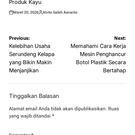
Produk Kayu
Maret 20, 2026
Alvito Galeh Asnanto
Posted
Posted
on
by
Navigasi
Previous:
Next:
pos
Kelebihan Usaha
Memahami Cara Kerja
Serundeng Kelapa
Mesin Penghancur
yang Bikin Makin
Botol Plastik Secara
Menjanjikan
Bertahap
Tinggalkan Balasan
Alamat email Anda tidak akan dipublikasikan.
Ruas
yang wajib ditandai
*