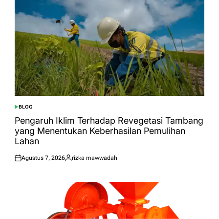
BLOG
POSTED
IN
Pengaruh Iklim Terhadap Revegetasi Tambang
yang Menentukan Keberhasilan Pemulihan
Lahan
Agustus 7, 2026
rizka mawwadah
Posted
Posted
on
by