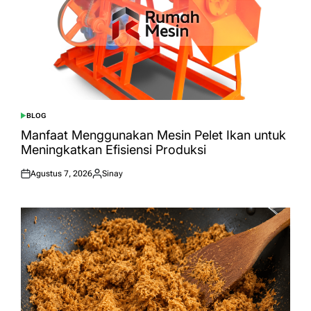
BLOG
POSTED
IN
Manfaat Menggunakan Mesin Pelet Ikan untuk
Meningkatkan Efisiensi Produksi
Agustus 7, 2026
Sinay
Posted
Posted
on
by