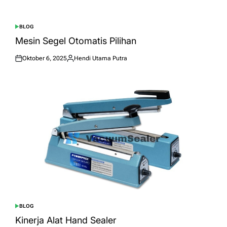
BLOG
POSTED
IN
Mesin Segel Otomatis Pilihan
Oktober 6, 2025
Hendi Utama Putra
Posted
Posted
on
by
BLOG
POSTED
IN
Kinerja Alat Hand Sealer