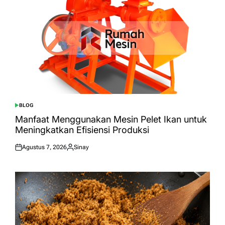
BLOG
POSTED
IN
Manfaat Menggunakan Mesin Pelet Ikan untuk
Meningkatkan Efisiensi Produksi
Agustus 7, 2026
Sinay
Posted
Posted
on
by