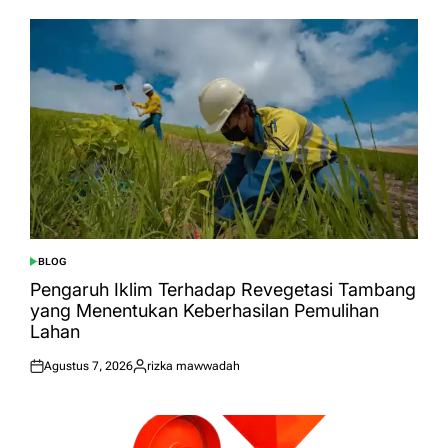
BLOG
POSTED
IN
Pengaruh Iklim Terhadap Revegetasi Tambang
yang Menentukan Keberhasilan Pemulihan
Lahan
Agustus 7, 2026
rizka mawwadah
Posted
Posted
on
by