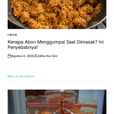
BLOG
POSTED
IN
Kenapa Abon Menggumpal Saat Dimasak? Ini
Penyebabnya!
Agustus 6, 2026
Adiba Nur Aini
Posted
Posted
on
by
More From Author