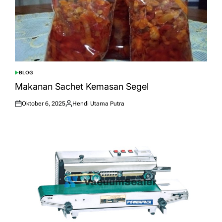
BLOG
POSTED
IN
Makanan Sachet Kemasan Segel
Oktober 6, 2025
Hendi Utama Putra
Posted
Posted
on
by