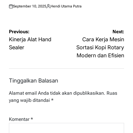
September 10, 2025
Hendi Utama Putra
Posted
Posted
on
by
Navigasi
Previous:
Next:
pos
Kinerja Alat Hand
Cara Kerja Mesin
Sealer
Sortasi Kopi Rotary
Modern dan Efisien
Tinggalkan Balasan
Alamat email Anda tidak akan dipublikasikan.
Ruas
yang wajib ditandai
*
Komentar
*