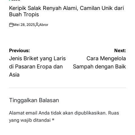
POSTED
IN
Keripik Salak Renyah Alami, Camilan Unik dari
Buah Tropis
Mei 28, 2025
Abror
Posted
Posted
on
by
Navigasi
Previous:
Next:
pos
Jenis Briket yang Laris
Cara Mengelola
di Pasaran Eropa dan
Sampah dengan Baik
Asia
Tinggalkan Balasan
Alamat email Anda tidak akan dipublikasikan.
Ruas
yang wajib ditandai
*