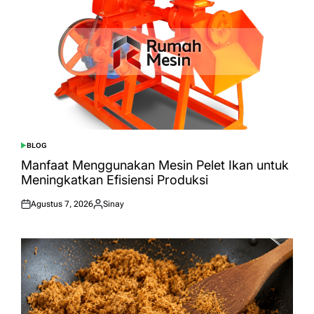
BLOG
POSTED
IN
Manfaat Menggunakan Mesin Pelet Ikan untuk
Meningkatkan Efisiensi Produksi
Agustus 7, 2026
Sinay
Posted
Posted
on
by