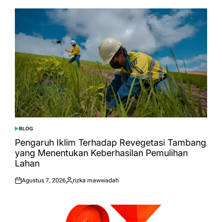
BLOG
POSTED
IN
Pengaruh Iklim Terhadap Revegetasi Tambang
yang Menentukan Keberhasilan Pemulihan
Lahan
Agustus 7, 2026
rizka mawwadah
Posted
Posted
on
by