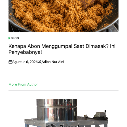
BLOG
POSTED
IN
Kenapa Abon Menggumpal Saat Dimasak? Ini
Penyebabnya!
Agustus 6, 2026
Adiba Nur Aini
Posted
Posted
on
by
More From Author