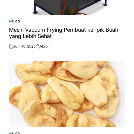
BLOG
POSTED
IN
Mesin Vacuum Frying Pembuat keripik Buah
yang Lebih Sehat
Juni 10, 2025
Abror
Posted
Posted
on
by
BLOG