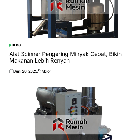
BLOG
POSTED
IN
Alat Spinner Pengering Minyak Cepat, Bikin
Makanan Lebih Renyah
Juni 20, 2025
Abror
Posted
Posted
on
by