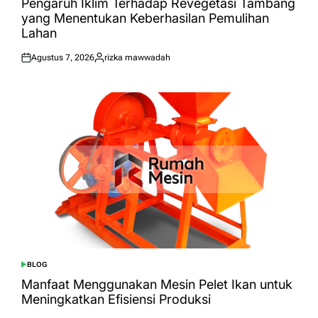
Pengaruh Iklim Terhadap Revegetasi Tambang
yang Menentukan Keberhasilan Pemulihan
Lahan
Agustus 7, 2026
rizka mawwadah
Posted
Posted
on
by
BLOG
POSTED
IN
Manfaat Menggunakan Mesin Pelet Ikan untuk
Meningkatkan Efisiensi Produksi