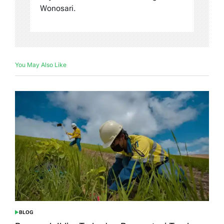
Wonosari.
You May Also Like
BLOG
POSTED
IN