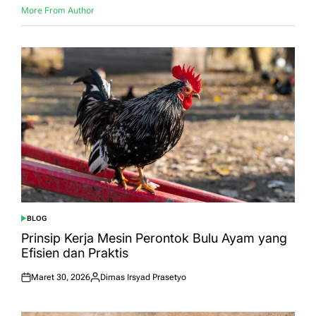
More From Author
BLOG
POSTED
IN
Prinsip Kerja Mesin Perontok Bulu Ayam yang
Efisien dan Praktis
Maret 30, 2026
Dimas Irsyad Prasetyo
Posted
Posted
on
by