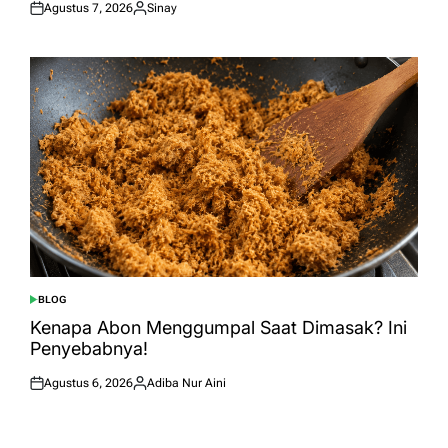
Agustus 7, 2026
Sinay
Posted
Posted
on
by
BLOG
POSTED
IN
Kenapa Abon Menggumpal Saat Dimasak? Ini
Penyebabnya!
Agustus 6, 2026
Adiba Nur Aini
Posted
Posted
on
by