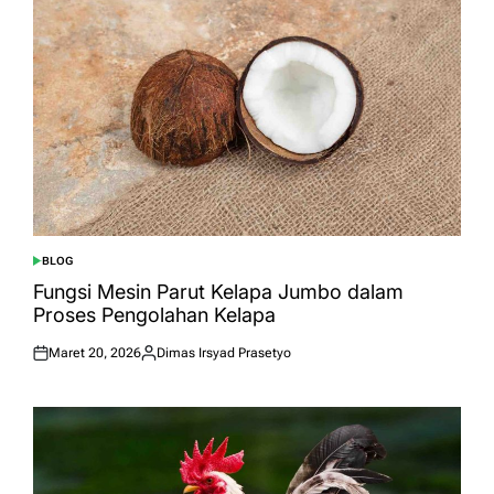
BLOG
POSTED
IN
Fungsi Mesin Parut Kelapa Jumbo dalam
Proses Pengolahan Kelapa
Maret 20, 2026
Dimas Irsyad Prasetyo
Posted
Posted
on
by