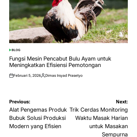
BLOG
POSTED
IN
Fungsi Mesin Pencabut Bulu Ayam untuk
Meningkatkan Efisiensi Pemotongan
Februari 5, 2026
Dimas Irsyad Prasetyo
Posted
Posted
on
by
Navigasi
Previous:
Next:
pos
Alat Pengemas Produk
Trik Cerdas Monitoring
Bubuk Solusi Produksi
Waktu Masak Harian
Modern yang Efisien
untuk Masakan
Sempurna