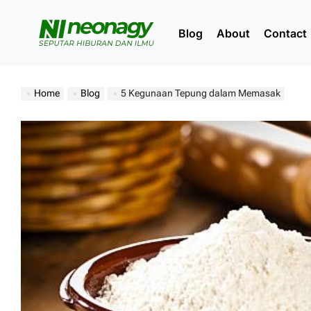
Skip
to
Blog
About
Contact
content
Neonagy
Home
Blog
5 Kegunaan Tepung dalam Memasak