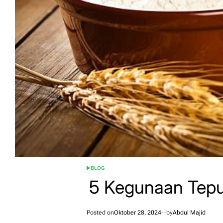
BLOG
POSTED
IN
5 Kegunaan Tep
Posted on
Oktober 28, 2024
by
Abdul Majid