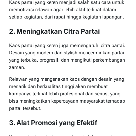
Kaos partai yang keren menjadi salah satu cara untuk
memotivasi relawan agar lebih aktif terlibat dalam
setiap kegiatan, dari rapat hingga kegiatan lapangan.
2. Meningkatkan Citra Partai
Kaos partai yang keren juga memengaruhi citra partai.
Desain yang modern dan stylish mencerminkan partai
yang terbuka, progresif, dan mengikuti perkembangan
zaman.
Relawan yang mengenakan kaos dengan desain yang
menarik dan berkualitas tinggi akan membuat
kampanye terlihat lebih profesional dan serius, yang
bisa meningkatkan kepercayaan masyarakat terhadap
partai tersebut.
3. Alat Promosi yang Efektif