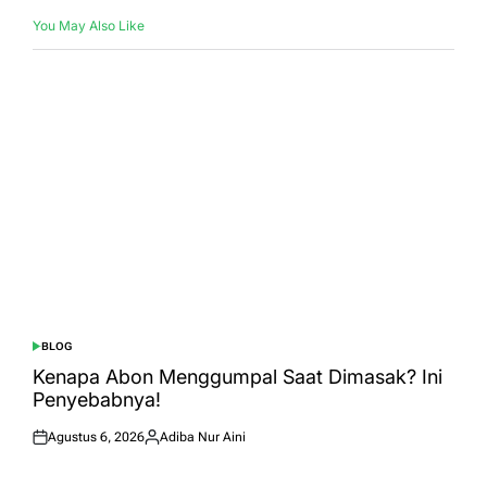
You May Also Like
BLOG
POSTED
IN
Kenapa Abon Menggumpal Saat Dimasak? Ini
Penyebabnya!
Agustus 6, 2026
Adiba Nur Aini
Posted
Posted
on
by