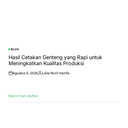
BLOG
POSTED
IN
Hasil Cetakan Genteng yang Rapi untuk
Meningkatkan Kualitas Produksi
Agustus 5, 2026
Laila Nuril Hanifa
Posted
Posted
on
by
More From Author