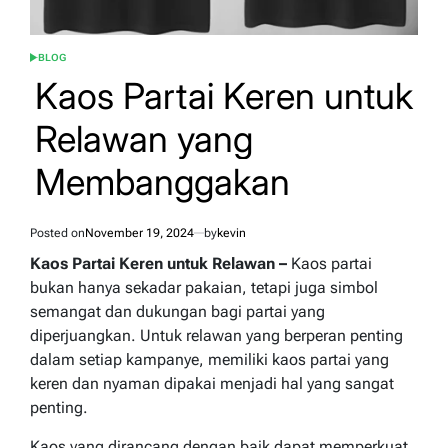
BLOG
POSTED
IN
Kaos Partai Keren untuk
Relawan yang
Membanggakan
Posted on
November 19, 2024
by
kevin
Kaos Partai Keren untuk Relawan –
Kaos partai
bukan hanya sekadar pakaian, tetapi juga simbol
semangat dan dukungan bagi partai yang
diperjuangkan. Untuk relawan yang berperan penting
dalam setiap kampanye, memiliki kaos partai yang
keren dan nyaman dipakai menjadi hal yang sangat
penting.
Kaos yang dirancang dengan baik dapat memperkuat