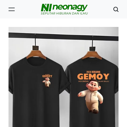
Skip
to
content
Neonagy