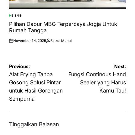
BISNIS
POSTED
IN
Pilihan Dapur MBG Terpercaya Jogja Untuk
Rumah Tangga
November 14, 2025
Faizul Munal
Posted
Posted
on
by
Navigasi
Previous:
Next:
pos
Alat Frying Tanpa
Fungsi Continous Hand
Gosong Solusi Pintar
Sealer yang Harus
untuk Hasil Gorengan
Kamu Tau!
Sempurna
Tinggalkan Balasan