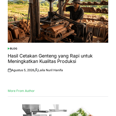
BLOG
POSTED
IN
Hasil Cetakan Genteng yang Rapi untuk
Meningkatkan Kualitas Produksi
Agustus 5, 2026
Laila Nuril Hanifa
Posted
Posted
on
by
More From Author