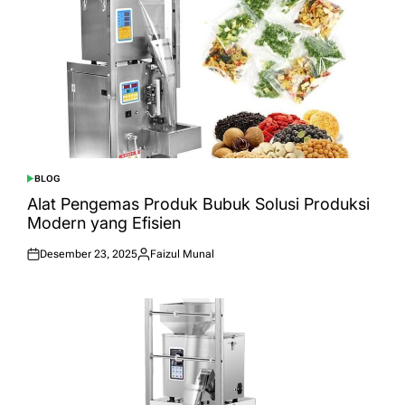
BLOG
POSTED
IN
Alat Pengemas Produk Bubuk Solusi Produksi
Modern yang Efisien
Desember 23, 2025
Faizul Munal
Posted
Posted
on
by