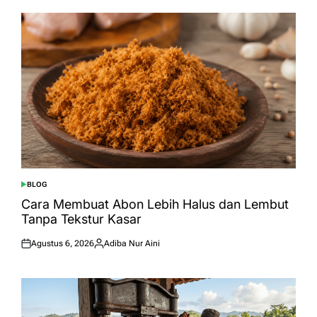
BLOG
POSTED
IN
Cara Membuat Abon Lebih Halus dan Lembut
Tanpa Tekstur Kasar
Agustus 6, 2026
Adiba Nur Aini
Posted
Posted
on
by