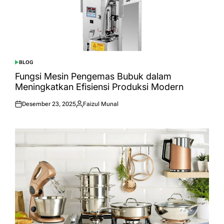
BLOG
POSTED
IN
Fungsi Mesin Pengemas Bubuk dalam
Meningkatkan Efisiensi Produksi Modern
Desember 23, 2025
Faizul Munal
Posted
Posted
on
by