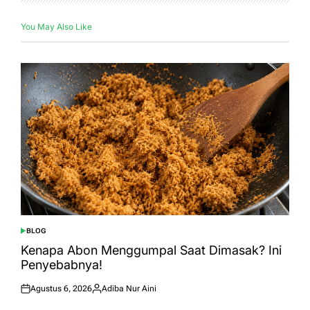
You May Also Like
BLOG
POSTED
IN
Kenapa Abon Menggumpal Saat Dimasak? Ini
Penyebabnya!
Agustus 6, 2026
Adiba Nur Aini
Posted
Posted
on
by