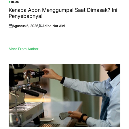
BLOG
POSTED
IN
Kenapa Abon Menggumpal Saat Dimasak? Ini
Penyebabnya!
Agustus 6, 2026
Adiba Nur Aini
Posted
Posted
on
by
More From Author