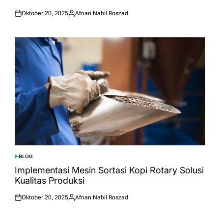
Oktober 20, 2025
Afnan Nabil Roszad
Posted
Posted
on
by
BLOG
POSTED
IN
Implementasi Mesin Sortasi Kopi Rotary Solusi
Kualitas Produksi
Oktober 20, 2025
Afnan Nabil Roszad
Posted
Posted
on
by