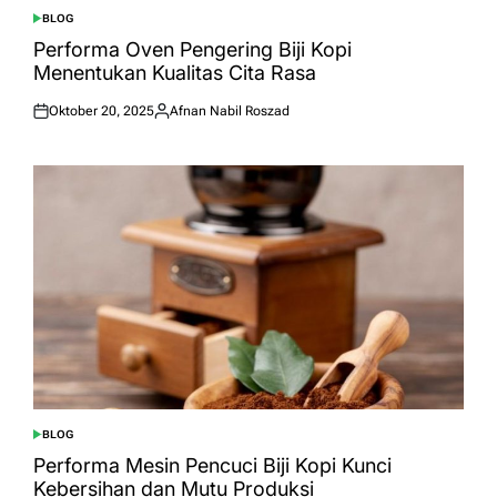
BLOG
POSTED
IN
Performa Oven Pengering Biji Kopi
Menentukan Kualitas Cita Rasa
Oktober 20, 2025
Afnan Nabil Roszad
Posted
Posted
on
by
BLOG
POSTED
IN
Performa Mesin Pencuci Biji Kopi Kunci
Kebersihan dan Mutu Produksi