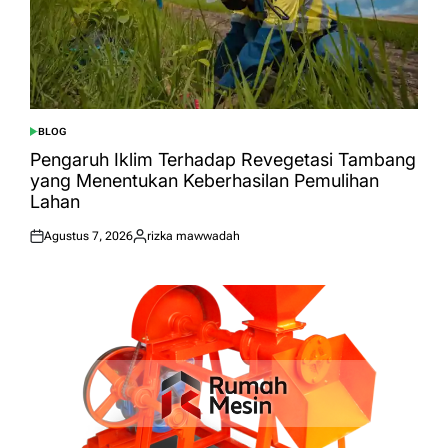
BLOG
POSTED
IN
Pengaruh Iklim Terhadap Revegetasi Tambang
yang Menentukan Keberhasilan Pemulihan
Lahan
Agustus 7, 2026
rizka mawwadah
Posted
Posted
on
by