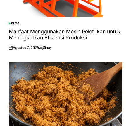
BLOG
POSTED
IN
Manfaat Menggunakan Mesin Pelet Ikan untuk
Meningkatkan Efisiensi Produksi
Agustus 7, 2026
Sinay
Posted
Posted
on
by