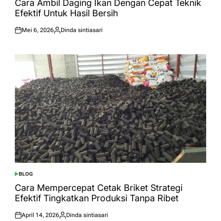
Cara Ambil Daging Ikan Dengan Cepat Teknik
Efektif Untuk Hasil Bersih
Mei 6, 2026
Dinda sintiasari
Posted
Posted
on
by
BLOG
POSTED
IN
Cara Mempercepat Cetak Briket Strategi
Efektif Tingkatkan Produksi Tanpa Ribet
April 14, 2026
Dinda sintiasari
Posted
Posted