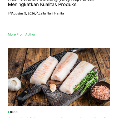
Meningkatkan Kualitas Produksi
Agustus 5, 2026
Laila Nuril Hanifa
Posted
Posted
on
by
More From Author
BLOG
POSTED
IN