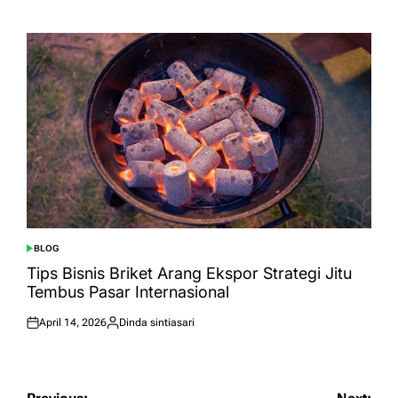
on
by
BLOG
POSTED
IN
Tips Bisnis Briket Arang Ekspor Strategi Jitu
Tembus Pasar Internasional
April 14, 2026
Dinda sintiasari
Posted
Posted
on
by