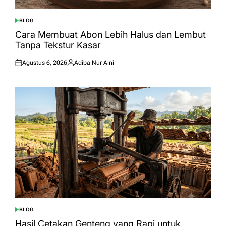
BLOG
POSTED
IN
Cara Membuat Abon Lebih Halus dan Lembut
Tanpa Tekstur Kasar
Agustus 6, 2026
Adiba Nur Aini
Posted
Posted
on
by
BLOG
POSTED
IN
Hasil Cetakan Genteng yang Rapi untuk