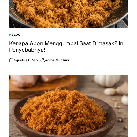
BLOG
POSTED
IN
Kenapa Abon Menggumpal Saat Dimasak? Ini
Penyebabnya!
Agustus 6, 2026
Adiba Nur Aini
Posted
Posted
on
by