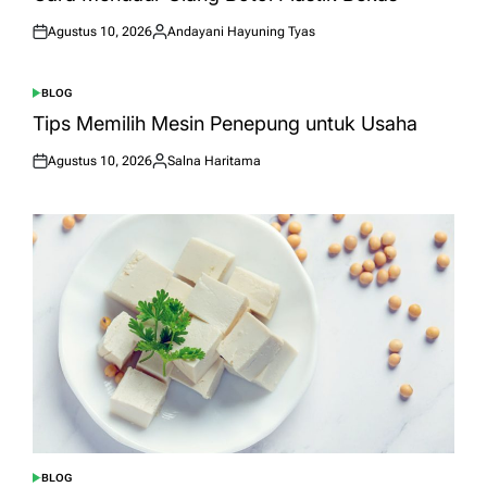
Agustus 10, 2026
Andayani Hayuning Tyas
Posted
Posted
on
by
BLOG
POSTED
IN
Tips Memilih Mesin Penepung untuk Usaha
Agustus 10, 2026
Salna Haritama
Posted
Posted
on
by
BLOG
POSTED