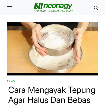
Skip
to
content
Neonagy
BLOG
POSTED
IN
Cara Mengayak Tepung
Agar Halus Dan Bebas