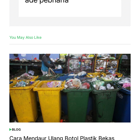
You May Also Like
BLOG
POSTED
IN
Cara Mendaur Ulang Botol Plastik Bekas