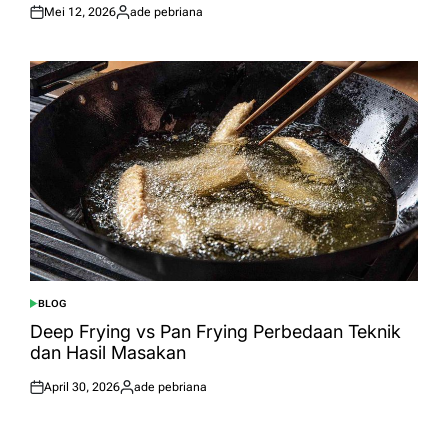
Mei 12, 2026
ade pebriana
Posted
Posted
on
by
BLOG
POSTED
IN
Deep Frying vs Pan Frying Perbedaan Teknik
dan Hasil Masakan
April 30, 2026
ade pebriana
Posted
Posted
on
by