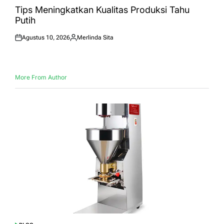
IN
Tips Meningkatkan Kualitas Produksi Tahu
Putih
Agustus 10, 2026
Merlinda Sita
Posted
Posted
on
by
More From Author