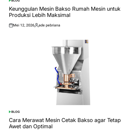
BLOG
POSTED
IN
Keunggulan Mesin Bakso Rumah Mesin untuk
Produksi Lebih Maksimal
Mei 12, 2026
ade pebriana
Posted
Posted
on
by
BLOG
POSTED
IN
Cara Merawat Mesin Cetak Bakso agar Tetap
Awet dan Optimal