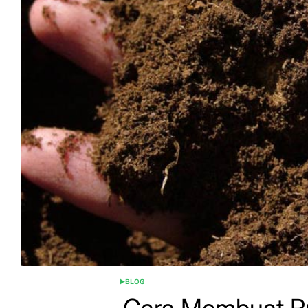
BLOG
POSTED
IN
Cara Membuat Pu