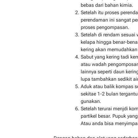
bebas dari bahan kimia.
Setelah itu proses perend
perendaman ini sangat pen
proses pengompasan.
Setelah di rendam sesuai 
kelapa hingga benar-ben
kering akan memudahkan p
Sabut yang kering tadi k
atau wadah pengomposan.
lainnya seperti daun ker
lupa tambahkan sedikit ai
Aduk atau balik kompas se
sekitae 1-2 bulan tergant
gunakan.
Setelah terurai menjdi k
partikel besar. Pupuk yan
Atau anda bisa menyimpan