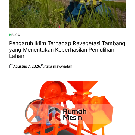
BLOG
POSTED
IN
Pengaruh Iklim Terhadap Revegetasi Tambang
yang Menentukan Keberhasilan Pemulihan
Lahan
Agustus 7, 2026
rizka mawwadah
Posted
Posted
on
by