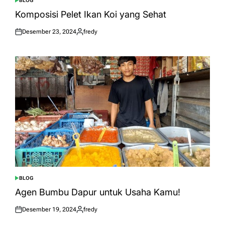
BLOG
POSTED
IN
Komposisi Pelet Ikan Koi yang Sehat
Desember 23, 2024
fredy
Posted
Posted
on
by
BLOG
POSTED
IN
Agen Bumbu Dapur untuk Usaha Kamu!
Desember 19, 2024
fredy
Posted
Posted
on
by