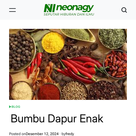
Skip
to
content
Neonagy
BLOG
POSTED
IN
Bumbu Dapur Enak
Posted on
Desember 12, 2024
by
fredy