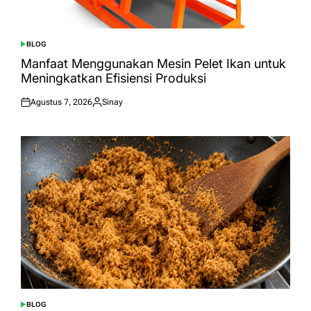
BLOG
POSTED
IN
Manfaat Menggunakan Mesin Pelet Ikan untuk
Meningkatkan Efisiensi Produksi
Agustus 7, 2026
Sinay
Posted
Posted
on
by
BLOG
POSTED