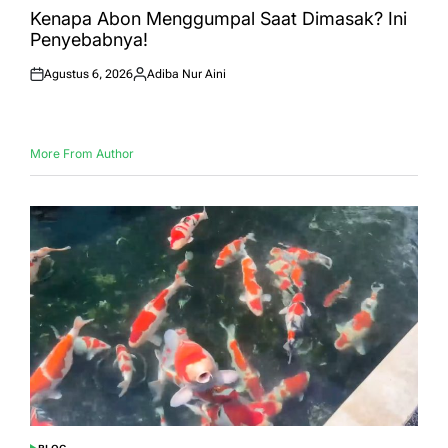
IN
Kenapa Abon Menggumpal Saat Dimasak? Ini
Penyebabnya!
Agustus 6, 2026
Adiba Nur Aini
Posted
Posted
on
by
More From Author