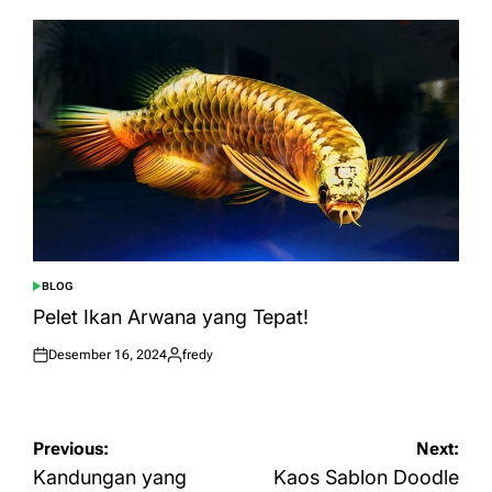
BLOG
POSTED
IN
Pelet Ikan Arwana yang Tepat!
Desember 16, 2024
fredy
Posted
Posted
on
by
Navigasi
Previous:
Next:
pos
Kandungan yang
Kaos Sablon Doodle