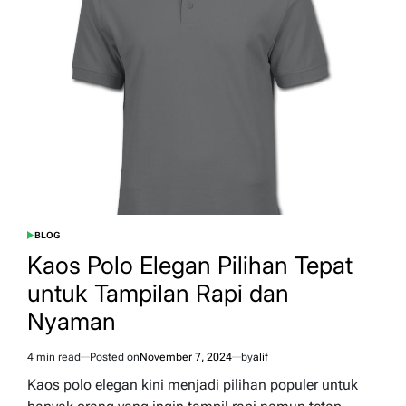
Pilihan
Tepat
untuk
Kenangan
yang
Tak
Terlupakan
BLOG
POSTED
IN
Kaos Polo Elegan Pilihan Tepat
untuk Tampilan Rapi dan
Nyaman
4 min read
Posted on
November 7, 2024
by
alif
Estimated
read
Kaos polo elegan kini menjadi pilihan populer untuk
time