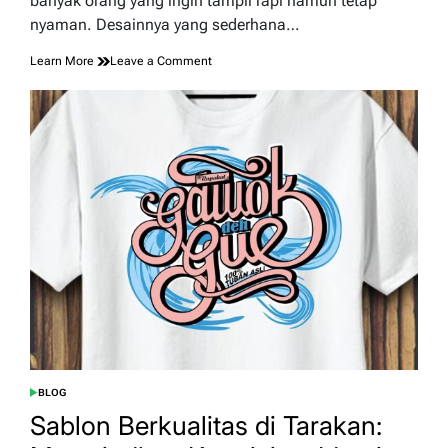
banyak orang yang ingin tampil rapi namun tetap
nyaman. Desainnya yang sederhana…
on
Learn More
Leave a Comment
Kaos
Polo
Elegan
Pilihan
Tepat
untuk
Tampilan
Rapi
dan
Nyaman
BLOG
POSTED
IN
Sablon Berkualitas di Tarakan: