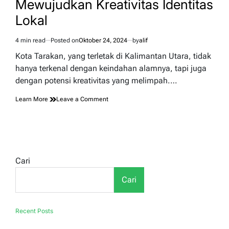
Mewujudkan Kreativitas Identitas
Lokal
4 min read
Posted on
Oktober 24, 2024
by
alif
Estimated
read
Kota Tarakan, yang terletak di Kalimantan Utara, tidak
time
hanya terkenal dengan keindahan alamnya, tapi juga
dengan potensi kreativitas yang melimpah.…
on
Learn More
Leave a Comment
Sablon
Berkualitas
di
Tarakan:
Mewujudkan
Kreativitas
Cari
Identitas
Lokal
Cari
Recent Posts