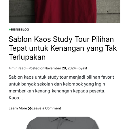
BISNIS
BLOG
POSTED
IN
Sablon Kaos Study Tour Pilihan
Tepat untuk Kenangan yang Tak
Terlupakan
4 min read
Posted on
November 20, 2024
by
alif
Estimated
read
Sablon kaos untuk study tour menjadi pilihan favorit
time
untuk banyak sekolah dan kelompok yang ingin
memberikan kenang-kenangan kepada peserta.
Kaos…
on
Learn More
Leave a Comment
Sablon
Kaos
Study
Tour