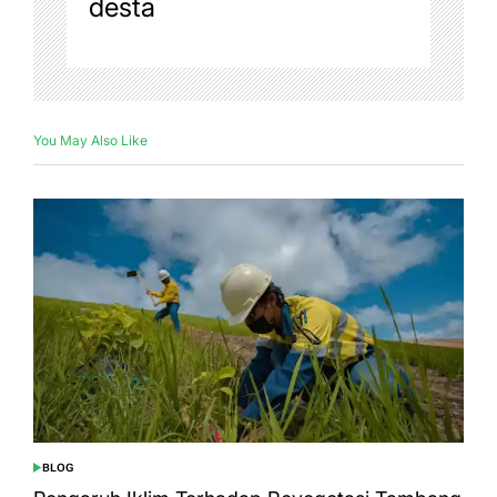
desta
You May Also Like
BLOG
POSTED
IN