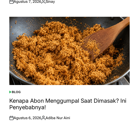
Agustus 7, 2026
Sinay
Posted
Posted
on
by
BLOG
POSTED
IN
Kenapa Abon Menggumpal Saat Dimasak? Ini
Penyebabnya!
Agustus 6, 2026
Adiba Nur Aini
Posted
Posted
on
by