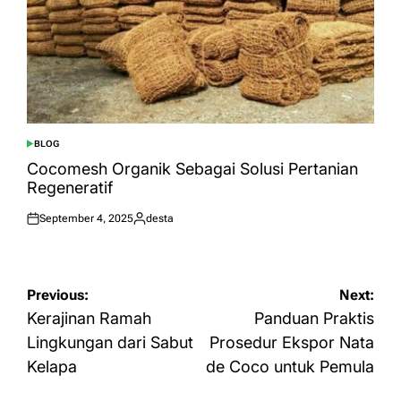
BLOG
POSTED
IN
Cocomesh Organik Sebagai Solusi Pertanian
Regeneratif
September 4, 2025
desta
Posted
Posted
on
by
Navigasi
Previous:
Next:
pos
Kerajinan Ramah
Panduan Praktis
Lingkungan dari Sabut
Prosedur Ekspor Nata
Kelapa
de Coco untuk Pemula