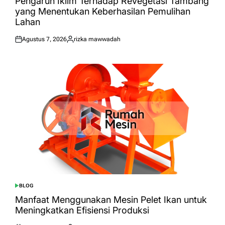
Pengaruh Iklim Terhadap Revegetasi Tambang
yang Menentukan Keberhasilan Pemulihan
Lahan
Agustus 7, 2026
rizka mawwadah
Posted
Posted
on
by
BLOG
POSTED
IN
Manfaat Menggunakan Mesin Pelet Ikan untuk
Meningkatkan Efisiensi Produksi