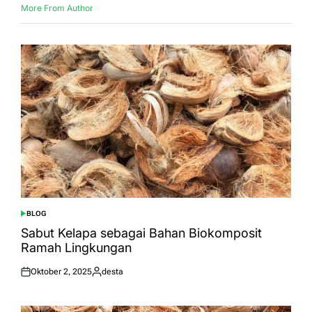
More From Author
BLOG
POSTED
IN
Sabut Kelapa sebagai Bahan Biokomposit
Ramah Lingkungan
Oktober 2, 2025
desta
Posted
Posted
on
by