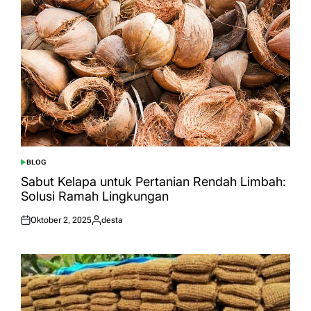
BLOG
POSTED
IN
Sabut Kelapa untuk Pertanian Rendah Limbah:
Solusi Ramah Lingkungan
Oktober 2, 2025
desta
Posted
Posted
on
by