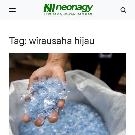
Skip
to
content
Neonagy
Tag:
wirausaha hijau