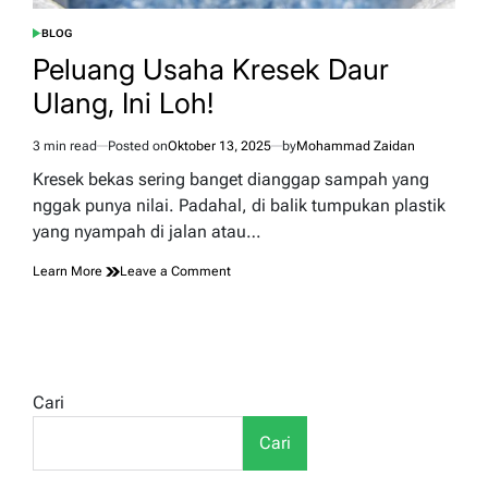
BLOG
POSTED
IN
Peluang Usaha Kresek Daur
Ulang, Ini Loh!
3 min read
Posted on
Oktober 13, 2025
by
Mohammad Zaidan
Estimated
read
Kresek bekas sering banget dianggap sampah yang
time
nggak punya nilai. Padahal, di balik tumpukan plastik
yang nyampah di jalan atau…
on
Learn More
Leave a Comment
Peluang
Usaha
Kresek
Daur
Ulang,
Ini
Cari
Loh!
Cari