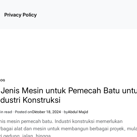
Privacy Policy
LOG
TED
 Jenis Mesin untuk Pemecah Batu unt
ndustri Konstruksi
in read
Posted on
Oktober 18, 2024
by
Abdul Majid
imated
d
nis mesin pemecah batu. Industri konstruksi memerlukan
e
rbagai alat dan mesin untuk membangun berbagai proyek, mula
ri gedung, jalan, hingga…