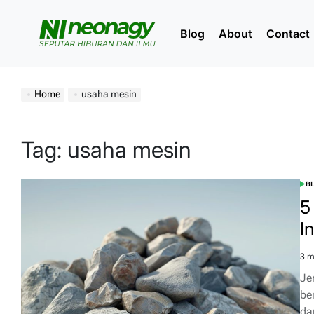
Skip
to
Blog
About
Contact
content
Neonagy
Home
usaha mesin
Tag:
usaha mesin
B
POS
IN
5
I
3 m
Est
rea
Je
tim
be
da