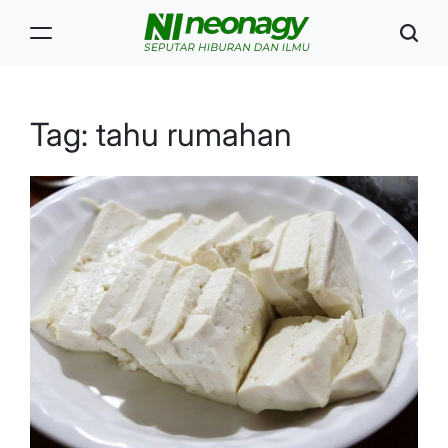
Skip
to
content
Neonagy
Tag:
tahu rumahan