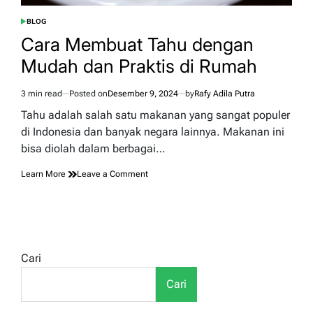
BLOG
POSTED
IN
Cara Membuat Tahu dengan
Mudah dan Praktis di Rumah
3 min read
Posted on
Desember 9, 2024
by
Rafy Adila Putra
Estimated
read
Tahu adalah salah satu makanan yang sangat populer
time
di Indonesia dan banyak negara lainnya. Makanan ini
bisa diolah dalam berbagai…
on
Learn More
Leave a Comment
Cara
Membuat
Tahu
dengan
Mudah
dan
Cari
Praktis
di
Cari
Rumah