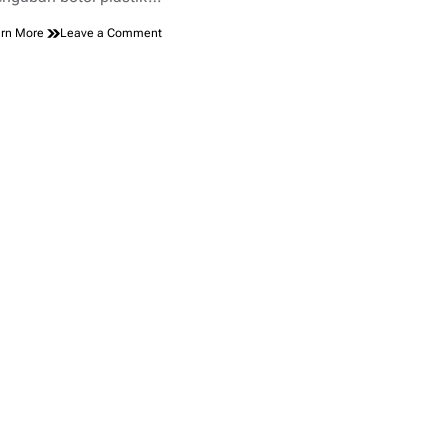
on
rn More
Leave a Comment
Memahami
Cara
Kerja
Mesin
Penghancur
Botol
Plastik
Secara
Bertahap