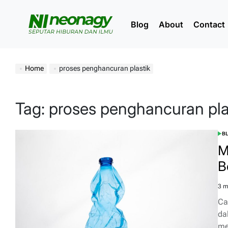
Skip
to
Blog
About
Contact
content
Neonagy
Home
proses penghancuran plastik
Tag:
proses penghancuran pla
B
POS
IN
M
B
3 m
Est
rea
Ca
tim
da
me