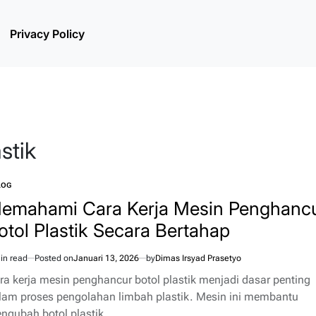
Privacy Policy
stik
LOG
TED
emahami Cara Kerja Mesin Penghanc
otol Plastik Secara Bertahap
in read
Posted on
Januari 13, 2026
by
Dimas Irsyad Prasetyo
imated
d
ra kerja mesin penghancur botol plastik menjadi dasar penting
e
lam proses pengolahan limbah plastik. Mesin ini membantu
ngubah botol plastik…