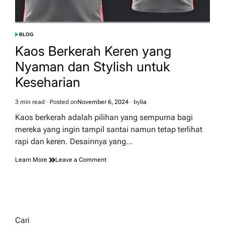
BLOG
POSTED
IN
Kaos Berkerah Keren yang
Nyaman dan Stylish untuk
Keseharian
3 min read
Posted on
November 6, 2024
by
lia
Estimated
read
Kaos berkerah adalah pilihan yang sempurna bagi
time
mereka yang ingin tampil santai namun tetap terlihat
rapi dan keren. Desainnya yang…
on
Learn More
Leave a Comment
Kaos
Berkerah
Keren
yang
Nyaman
dan
Cari
Stylish